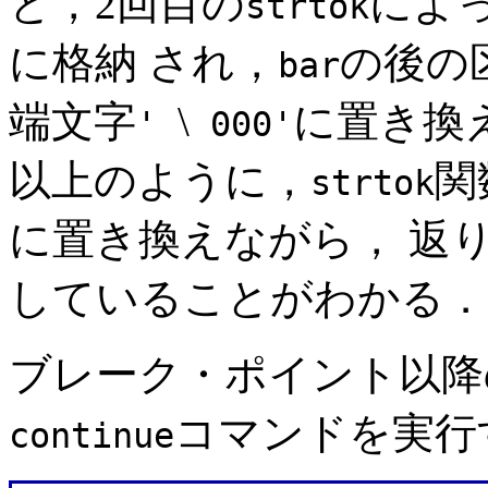
と，2回目の
によ
strtok
に格納 され，
の後の
bar
端文字
\
に置き換
'
000'
以上のように，
関
strtok
に置き換えながら， 返
していることがわかる．
ブレーク・ポイント以降
コマンドを実行
continue