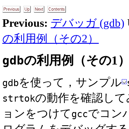
Previous:
デバッガ (gdb)
の利用例（その2）
gdb
の利用例（その1
を使って，サンプル
gdb
の動作を確認して
strtok
ョンをつけて
でコン
gcc
ログラムをデバッグする