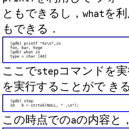
ともできるし，
を利
what
もできる．
   (gdb) printf "%s\n",in

   foo, bar, hoge

   (gdb) what in

ここで
コマンドを実
step
を実行することがで き
   (gdb) step

この時点での
の内容と
a