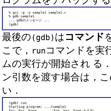
   % gcc -g -o sample1 sample1.c

   % gdb sample1

   ... gdbのメッセージ ...

最後の
は
コマンド
(gdb)
こで，
コマンドを実
run
ムの実行が開始され る
ン引数を渡す場合は，こ
い．
   (gdb) run

   Starting program: .../sample1

   foo, bar, hoge       （foo, bar, hoge を入力）
