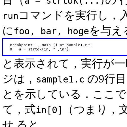
a = strtok(...)
コマンドを実行し，入
run
に
を与え
foo, bar, hoge
   Breakpoint 1, main () at sample1.c:9

と表示されて，実行が一
ジは，
の9行
sample1.c
とを示している．ここで
て，式
（つまり，
in[0]
せ ると，