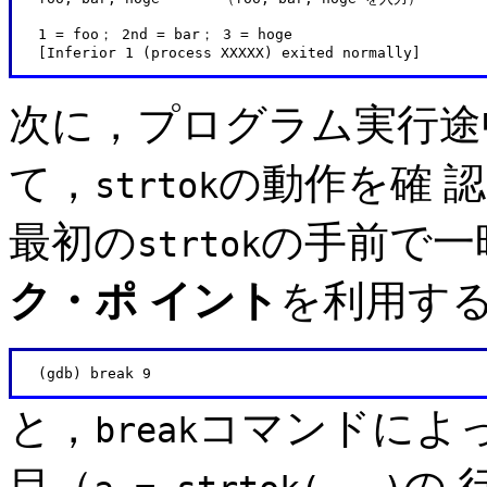
   1 = foo； 2nd = bar； 3 = hoge

次に，プログラム実行途
て，
の動作を確 
strtok
最初の
の手前で一
strtok
ク・ポ イント
を利用す
と，
コマンドによ
break
目（
の 