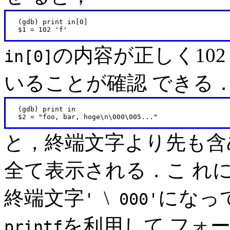
   (gdb) print in[0]

の内容が正しく10
in[0]
いることが確認 できる
   (gdb) print in

と，終端文字より先も含
全て表示される．こ れ
終端文字
\
になっ
'
000'
を利用して フォ
printf