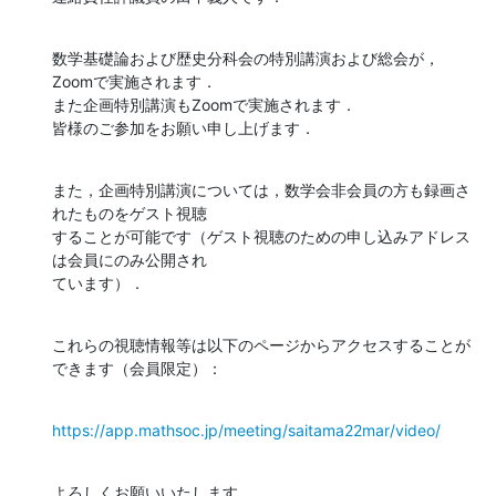
数学基礎論および歴史分科会の特別講演および総会が，
Zoomで実施されます．

また企画特別講演もZoomで実施されます．

皆様のご参加をお願い申し上げます．
また，企画特別講演については，数学会非会員の方も録画さ
れたものをゲスト視聴

することが可能です（ゲスト視聴のための申し込みアドレス
は会員にのみ公開され

ています）．
これらの視聴情報等は以下のページからアクセスすることが
できます（会員限定）：
https://app.mathsoc.jp/meeting/saitama22mar/video/
よろしくお願いいたします．