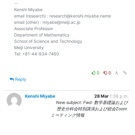
-- 

Kenshi Miyabe

email (research) : research@kenshi.miyabe.name

email (other) : miyabe@meiji.ac.jp

Associate Professor

Department of Mathematics

School of Science and Technology

Meiji University

0
0
Reply
Kenshi Miyabe
28 Mar
1:38 p.m.
New subject: Fwd: 数学基礎論および
歴史分科会特別講演および総会Zoom
ミーティング情報