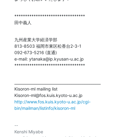
*********************************

田中義人
九州産業大学経済学部

813-8503 福岡市東区松香台2-3-1

092-673-5216 (直通)

e-mail: ytanaka@ip.kyusan-u.ac.jp

*********************************
_______________________________________________

Kisoron-ml mailing list

http://www.fos.kuis.kyoto-u.ac.jp/cgi-
bin/mailman/listinfo/kisoron-ml
-- 

Kenshi Miyabe
