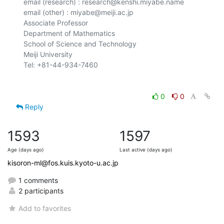
email (research) : research@kenshi.miyabe.name

email (other) : miyabe@meiji.ac.jp

Associate Professor

Department of Mathematics

School of Science and Technology

Meiji University

0
0
Reply
1593
1597
Age (days ago)
Last active (days ago)
kisoron-ml@fos.kuis.kyoto-u.ac.jp
1 comments
2 participants
Add to favorites