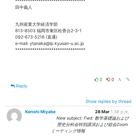
*********************************

田中義人
九州産業大学経済学部

813-8503 福岡市東区松香台2-3-1

092-673-5216 (直通)

e-mail: ytanaka@ip.kyusan-u.ac.jp

*********************************
0
0
Reply
Show replies by thread
Kenshi Miyabe
28 Mar
1:38 p.m.
New subject: Fwd: 数学基礎論および
歴史分科会特別講演および総会Zoom
ミーティング情報