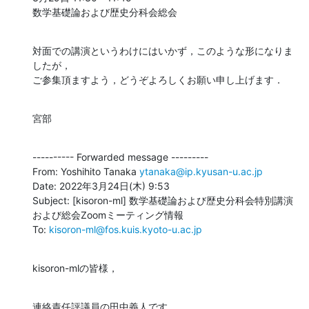
数学基礎論および歴史分科会総会
対面での講演というわけにはいかず，このような形になりま
したが，

ご参集頂ますよう，どうぞよろしくお願い申し上げます．
宮部
---------- Forwarded message ---------

From: Yoshihito Tanaka 
ytanaka@ip.kyusan-u.ac.jp
Date: 2022年3月24日(木) 9:53

Subject: [kisoron-ml] 数学基礎論および歴史分科会特別講演
および総会Zoomミーティング情報

To: 
kisoron-ml@fos.kuis.kyoto-u.ac.jp
kisoron-mlの皆様，
連絡責任評議員の田中義人です．