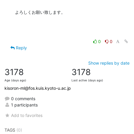
よろしくお願い致します。
0
0
Reply
Show replies by date
3178
3178
Age (days ago)
Last active (days ago)
kisoron-ml@fos.kuis.kyoto-u.ac.jp
0 comments
1 participants
Add to favorites
TAGS
(0)