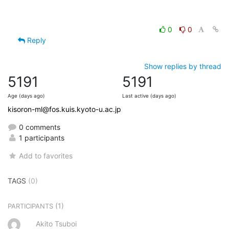
0
0
Reply
Show replies by thread
5191
5191
Age (days ago)
Last active (days ago)
kisoron-ml@fos.kuis.kyoto-u.ac.jp
0 comments
1 participants
Add to favorites
TAGS
(0)
(1)
PARTICIPANTS
Akito Tsuboi