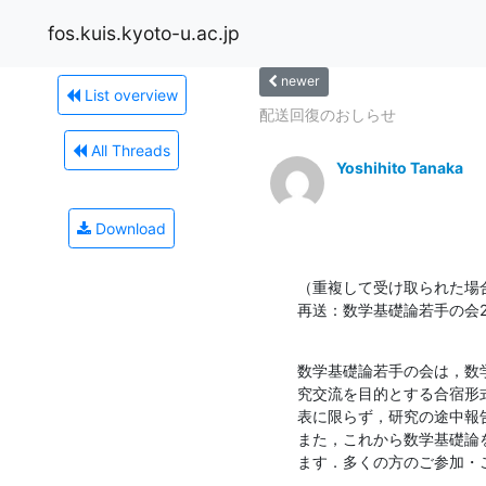
fos.kuis.kyoto-u.ac.jp
newer
List overview
配送回復のおしらせ
All Threads
Yoshihito Tanaka
Download
（重複して受け取られた場
再送：数学基礎論若手の会2
数学基礎論若手の会は，数
究交流を目的とする合宿形
表に限らず，研究の途中報
また，これから数学基礎論
ます．多くの方のご参加・