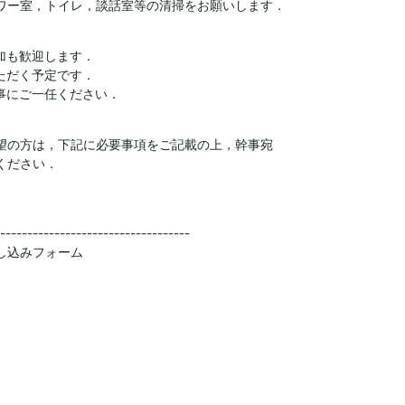
ワー室，トイレ，談話室等の清掃をお願いします．
加も歓迎します．

ただく予定です．

事にご一任ください．
望の方は，下記に必要事項をご記載の上，幹事宛

ださい．

-----------------------------------

し込みフォーム