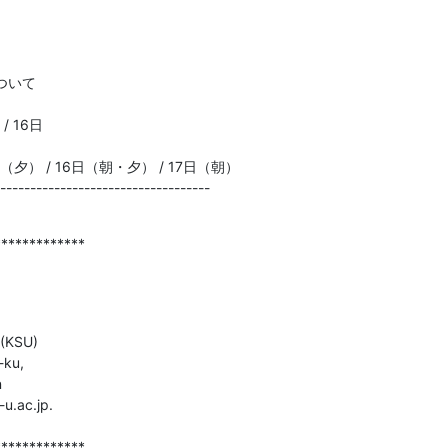
いて

 16日

） / 16日（朝・夕） / 17日（朝）

-----------------------------------
************

(KSU)

ku,



.ac.jp.

*************