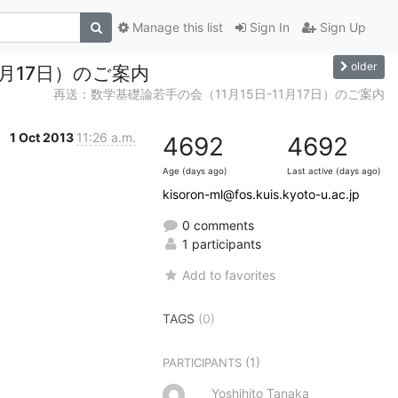
Manage this list
Sign In
Sign Up
older
1月17日）のご案内
再送：数学基礎論若手の会（11月15日-11月17日）のご案内
1 Oct 2013
11:26 a.m.
4692
4692
Age (days ago)
Last active (days ago)
kisoron-ml@fos.kuis.kyoto-u.ac.jp
0 comments
1 participants
Add to favorites
TAGS
(0)
(1)
PARTICIPANTS
Yoshihito Tanaka