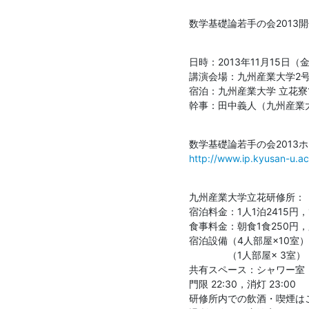
数学基礎論若手の会2013
日時：2013年11月15日（金）
講演会場：九州産業大学2号館
宿泊：九州産業大学 立花寮1
幹事：田中義人（九州産業大学） E-
http://www.ip.kyusan-u.ac
九州産業大学立花研修所：

宿泊料金：1人1泊2415円，1
食事料金：朝食1食250円，夕
宿泊設備（4人部屋×10室）
　　　　（1人部屋× 3室）
共有スペース：シャワー室，
門限 22:30，消灯 23:00 

研修所内での飲酒・喫煙はご