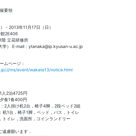
開催要領
 - 2013年11月17日（日）

2E406

階 立花研修所

mail：ytanaka@ip.kyusan-u.ac.jp
.jp/J/ms/event/wakate13/notice.html
人2泊4725円

食1食400円

：2人掛け机2台，椅子4脚，2段ベッド2組

：机1台，椅子1脚，ベッド，バス，トイレ

トイレ，洗面所，コインランドリー 

遠慮願います． 
