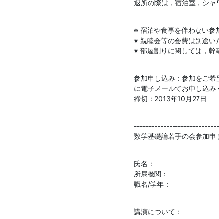
退所の際は，宿泊室，シャ
※ 宿泊や食事を伴わない参
※ 親睦会等の会費は別途い
※ 部屋割りに関しては，幹
参加申し込み：参加をご希
に電子メールでお申し込みく
締切：2013年10月27日
-----------------------------
数学基礎論若手の会参加申
氏名：

所属機関：

職名/学年：
講演について：
