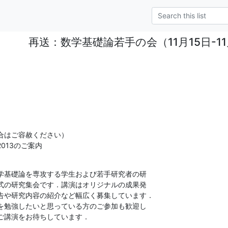
再送：数学基礎論若手の会（11月15日-1
合はご容赦ください）

013のご案内
学基礎論を専攻する学生および若手研究者の研

式の研究集会です．講演はオリジナルの成果発

告や研究内容の紹介など幅広く募集しています．

を勉強したいと思っている方のご参加も歓迎し

ご講演をお待ちしています．