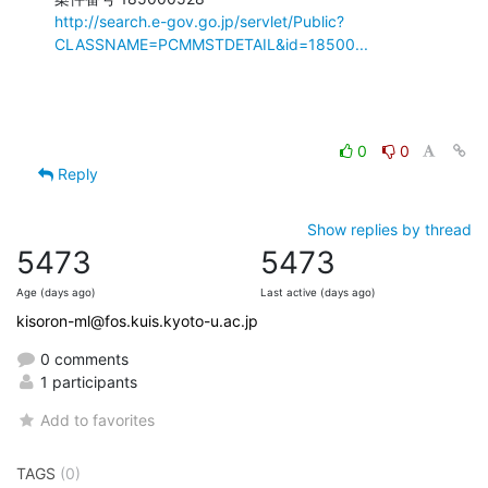
http://search.e-gov.go.jp/servlet/Public?
CLASSNAME=PCMMSTDETAIL&id=18500...
0
0
Reply
Show replies by thread
5473
5473
Age (days ago)
Last active (days ago)
kisoron-ml@fos.kuis.kyoto-u.ac.jp
0 comments
1 participants
Add to favorites
TAGS
(0)