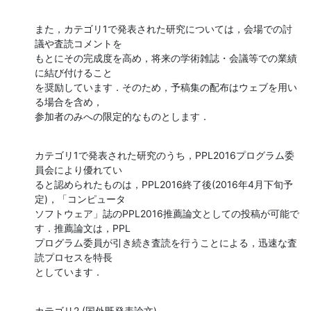
また，カテゴリ1で発表された研究については，会場での討
議や査読コメントを

もとにその完成度を高め，将来の学術雑誌・会議等での業績
に結び付けること

を奨励しています．そのため，予稿集の配布はウェブを用い
る場合を含め，

参加者のみへの限定的なものとします．
カテゴリ1で発表された研究のうち，PPL2016プログラム委
員会により優れてい

ると認められたものは，PPL2016終了後(2016年4月下旬予
定)，「コンピュータ

ソフトウェア」誌のPPL2016推薦論文としての投稿が可能で
す．推薦論文は，PPL

プログラム委員が引き続き査読を行うことによる，迅速な査
読プロセスを特長

としています．
カテゴリ2 (国外既発表論文)
