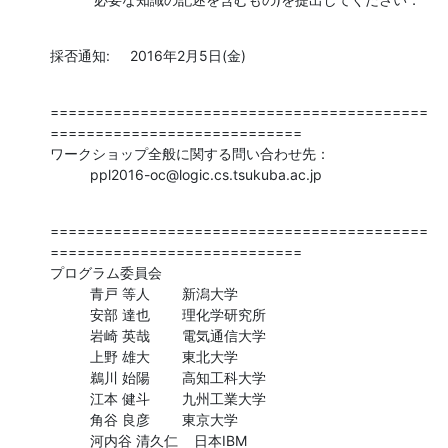
採否通知:     2016年2月5日(金)
==========================================
============================

ワークショップ全般に関する問い合わせ先：

          ppl2016-oc@logic.cs.tsukuba.ac.jp
==========================================
============================

プログラム委員会

          青戸 等人        新潟大学

          安部 達也        理化学研究所

          岩崎 英哉        電気通信大学

          上野 雄大        東北大学

          鵜川 始陽        高知工科大学

          江本 健斗        九州工業大学

          角谷 良彦        東京大学

          河内谷 清久仁    日本IBM
