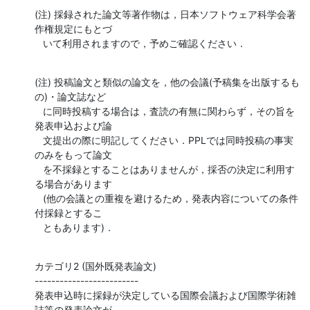
(注) 採録された論文等著作物は，日本ソフトウェア科学会著
作権規定にもとづ

   いて利用されますので，予めご確認ください．
(注) 投稿論文と類似の論文を，他の会議(予稿集を出版するも
の)・論文誌など

   に同時投稿する場合は，査読の有無に関わらず，その旨を
発表申込および論

   文提出の際に明記してください．PPLでは同時投稿の事実
のみをもって論文

   を不採録とすることはありませんが，採否の決定に利用す
る場合があります

   (他の会議との重複を避けるため，発表内容についての条件
付採録とするこ

   ともあります)．
カテゴリ2 (国外既発表論文)

-------------------------

発表申込時に採録が決定している国際会議および国際学術雑
誌等の発表論文が
