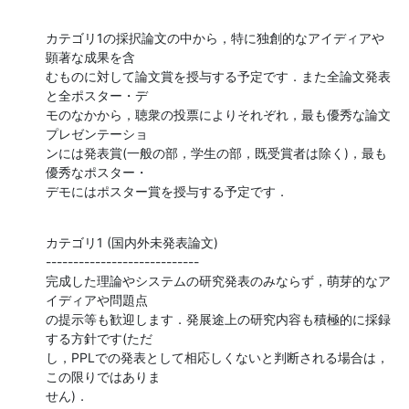
カテゴリ1の採択論文の中から，特に独創的なアイディアや
顕著な成果を含

むものに対して論文賞を授与する予定です．また全論文発表
と全ポスター・デ

モのなかから，聴衆の投票によりそれぞれ，最も優秀な論文
プレゼンテーショ

ンには発表賞(一般の部，学生の部，既受賞者は除く)，最も
優秀なポスター・

デモにはポスター賞を授与する予定です．
カテゴリ1 (国内外未発表論文)

----------------------------

完成した理論やシステムの研究発表のみならず，萌芽的なア
イディアや問題点

の提示等も歓迎します．発展途上の研究内容も積極的に採録
する方針です(ただ

し，PPLでの発表として相応しくないと判断される場合は，
この限りではありま

せん)．