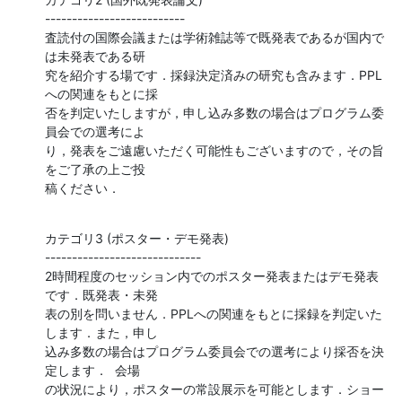
--------------------------

査読付の国際会議または学術雑誌等で既発表であるが国内で
は未発表である研

究を紹介する場です．採録決定済みの研究も含みます．PPL
への関連をもとに採

否を判定いたしますが，申し込み多数の場合はプログラム委
員会での選考によ

り，発表をご遠慮いただく可能性もございますので，その旨
をご了承の上ご投

稿ください．
カテゴリ3 (ポスター・デモ発表)

-----------------------------

2時間程度のセッション内でのポスター発表またはデモ発表
です．既発表・未発

表の別を問いません．PPLへの関連をもとに採録を判定いた
します．また，申し

込み多数の場合はプログラム委員会での選考により採否を決
定します．  会場

の状況により，ポスターの常設展示を可能とします．ショー