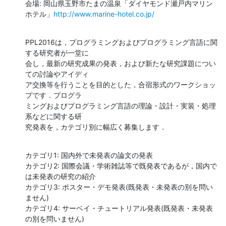
会場: 岡山県玉野市たまの温泉「ダイヤモンド瀬戸内マリン
ホテル」
http://www.marine-hotel.co.jp/
PPL2016は，プログラミングおよびプログラミング言語に関
する研究者が一堂に

会し，最新の研究成果の発表，および新たな研究課題につい
ての討論やアイディ

ア交換等を行うことを目的とした，合宿形式のワークショッ
プです．プログラ

ミングおよびプログラミング言語の理論・設計・実装・処理
系などに関する研

究発表を，カテゴリ別に幅広く募集します．
カテゴリ1: 国内外で未発表の論文の発表

カテゴリ2: 国際会議・学術雑誌等で既発表であるが，国内で
は未発表の研究の紹介

カテゴリ3: ポスター・デモ発表(既発表・未発表の別を問い
ません)

カテゴリ4: サーベイ・チュートリアル発表(既発表・未発表
の別を問いません)