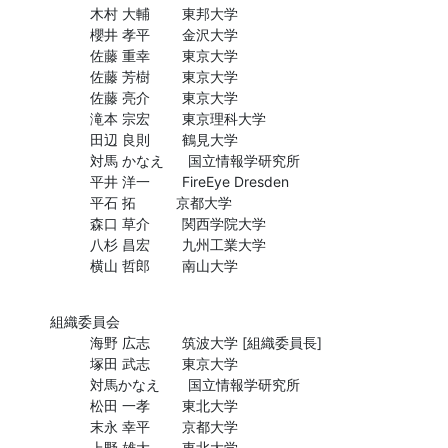
          木村 大輔        東邦大学

          櫻井 孝平        金沢大学

          佐藤 重幸        東京大学

          佐藤 芳樹        東京大学

          佐藤 亮介        東京大学

          滝本 宗宏        東京理科大学

          田辺 良則        鶴見大学

          対馬 かなえ      国立情報学研究所

          平井 洋一        FireEye Dresden

          平石 拓          京都大学

          森口 草介        関西学院大学

          八杉 昌宏        九州工業大学

          横山 哲郎        南山大学
組織委員会

          海野 広志        筑波大学 [組織委員長]

          塚田 武志        東京大学

          対馬かなえ       国立情報学研究所

          松田 一孝        東北大学

          末永 幸平        京都大学

          上野 雄大        東北大学
