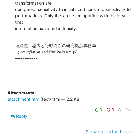
transformation are

compared: sensitivity to initial conditions and sensitivity to

perturbations. Only the later is compatible with the idea 
that

information has a finite density.
連絡先：思考と行動判断の研究拠点事務局
（logic@abelard.flet.keio.ac.jp）

------------
Attachments:
attachment.htm
(text/html — 2.2 KB)
0
0
Reply
Show replies by thread