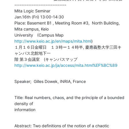
------------------------------

Mita Logic Seminar

Jan.16th (Fri) 13:00-14:30

Place: Basement B1 , Meeting Room #3,  North Building, 
Mita campus, Keio 

University　(Campus Map 
http://www.keio.ac.jp/en/maps/mita.html
)

１月１６日金曜日　１３時ー１４時半, 慶應義塾大学三田キ
ャンパス北館地下一 

階 第３会議室　(キャンパスマップ
http://www.keio.ac.jp/ja/access/mita.html%EF%BC%89
Speaker;  Gilles Dowek, INRIA, France
Title: Real numbers, chaos, and the principle of a bounded 
density of 

information
Abstract: Two definitions of the notion of a chaotic 