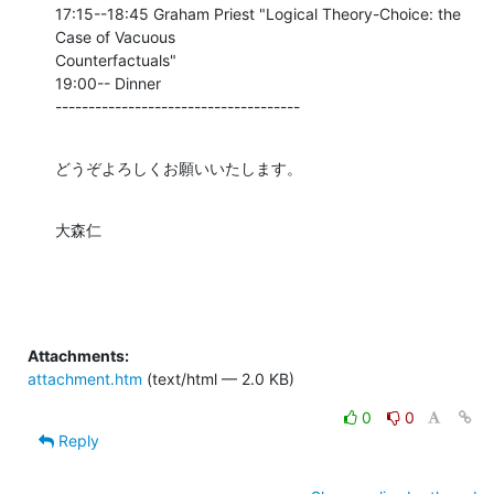
17:15--18:45 Graham Priest "Logical Theory-Choice: the 
Case of Vacuous

Counterfactuals"

19:00-- Dinner

-------------------------------------
どうぞよろしくお願いいたします。
大森仁
Attachments:
attachment.htm
(text/html — 2.0 KB)
0
0
Reply