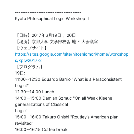
-------------------------------------

Kyoto Philosophical Logic Workshop II
【日時】2017年6月19日 、20日

【場所】京都大学 文学部校舎 地下 大会議室

【ウェブサイト】
https://sites.google.com/site/hitoshiomori/home/workshop
s/kplw2017-2
【プログラム】

19日:

11:00--12:30 Eduardo Barrio "What is a Paraconsistent 
Logic?"

12:30--14:00 Lunch

14:00--15:00 Damian Szmuc "On all Weak Kleene 
generalizations of Classical

Logic"

15:00--16:00 Takuro Onishi "Routley’s American plan 
revisited"

16:00--16:15 Coffee break
