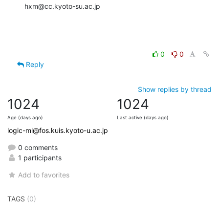
hxm@cc.kyoto-su.ac.jp
0
0
Reply
Show replies by thread
1024
1024
Age (days ago)
Last active (days ago)
logic-ml@fos.kuis.kyoto-u.ac.jp
0 comments
1 participants
Add to favorites
TAGS
(0)