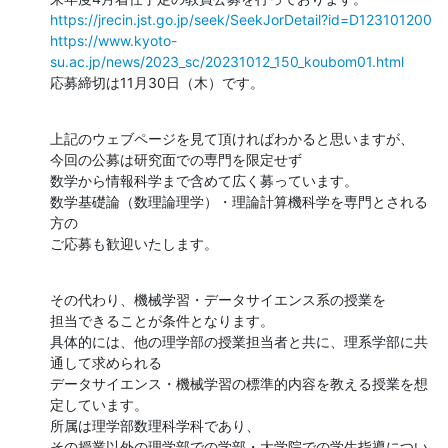
https://jrecin.jst.go.jp/seek/SeekJorDetail?id=D123101200
https://www.kyoto-
su.ac.jp/news/2023_sc/20231012_150_koubom01.html
応募締切は11月30日（木）です。
上記のウェブページを見て頂ければわかると思いますが、

今回の公募は研究面での専門を限定せず

数学から情報科学まで含めて広く募っています。

数学基礎論（数理論理学）・理論計算機科学を専門とされる
方の

ご応募も歓迎いたします。
その代わり、機械学習・データサイエンス系の授業を

担当できることが条件となります。

具体的には、他の理学部の授業担当者と共に、理系学部に共
通して求められる

データサイエンス・機械学習の標準的内容を教える授業を想
定しています。

所属は理学部数理科学科であり、

その授業以外の理学部での学部・大学院での学生指導につい