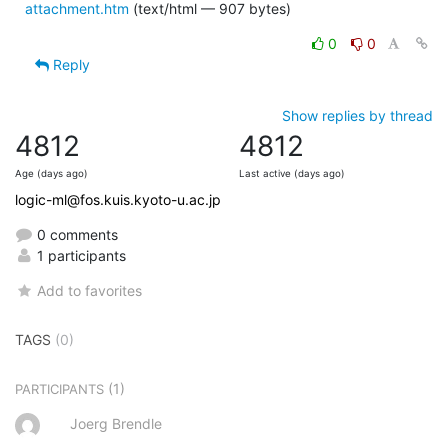
attachment.htm
(text/html — 907 bytes)
0
0
Reply
Show replies by thread
4812
4812
Age (days ago)
Last active (days ago)
logic-ml@fos.kuis.kyoto-u.ac.jp
0 comments
1 participants
Add to favorites
TAGS
(0)
(1)
PARTICIPANTS
Joerg Brendle