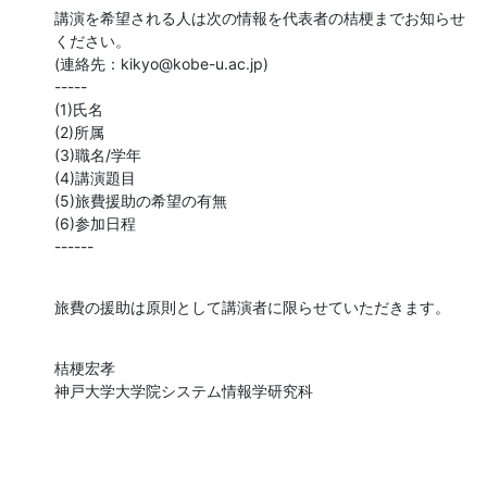
講演を希望される人は次の情報を代表者の桔梗までお知らせ
ください。

(連絡先：kikyo@kobe-u.ac.jp)

-----

(1)氏名

(2)所属

(3)職名/学年

(4)講演題目

(5)旅費援助の希望の有無

(6)参加日程

------
旅費の援助は原則として講演者に限らせていただきます。
桔梗宏孝

神戸大学大学院システム情報学研究科