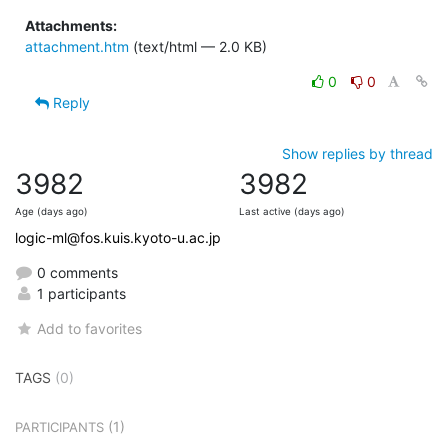
Attachments:
attachment.htm
(text/html — 2.0 KB)
0
0
Reply
Show replies by thread
3982
3982
Age (days ago)
Last active (days ago)
logic-ml@fos.kuis.kyoto-u.ac.jp
0 comments
1 participants
Add to favorites
TAGS
(0)
(1)
PARTICIPANTS