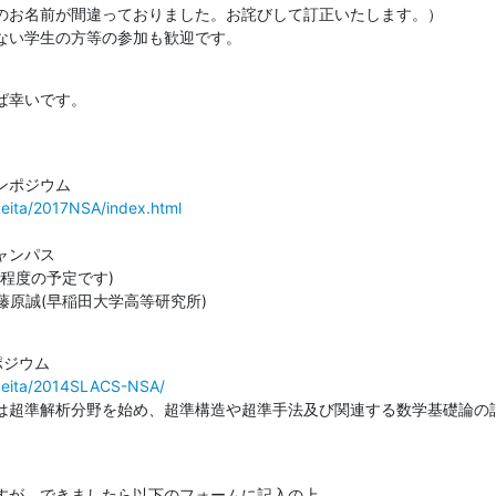
のお名前が間違っておりました。お詫びして訂正いたします。）

ない学生の方等の参加も歓迎です。
ば幸いです。
-keita/2017NSA/index.html
ンパス

円程度の予定です)

, 藤原誠(早稲田大学高等研究所)
y-keita/2014SLACS-NSA/
は超準解析分野を始め、超準構造や超準手法及び関連する数学基礎論の
すが、できましたら以下のフォームに記入の上、
