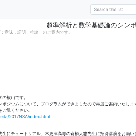
超準解析と数学基礎論のシン
プ：意味，証明，推論 のご案内です。
の横山です。

ンポジウムについて、プログラムができましたので再度ご案内いたします
-keita/2017NSA/index.html
先生にチュートリアル、木更津高専の倉橋太志先生に招待講演をお願いし