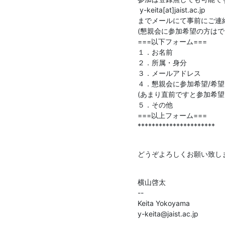
 y-keita[at]jaist.ac.jp

までメールにて事前にご連
(懇親会に参加希望の方はで
===以下フォーム===

１．お名前

２．所属・身分

３．メールアドレス

４．懇親会に参加希望/希望
(あまり直前ですと参加希望
５．その他

===以上フォーム===

**********************
どうぞよろしくお願い致し
横山啓太

--

Keita Yokoyama

y-keita@jaist.ac.jp