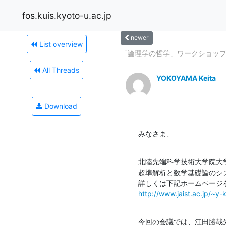
fos.kuis.kyoto-u.ac.jp
newer
List overview
「論理学の哲学」ワークショッ
All Threads
YOKOYAMA Keita
Download
みなさま、
北陸先端科学技術大学院大学
超準解析と数学基礎論のシ
http://www.jaist.ac.jp/~y
今回の会議では、江田勝哉