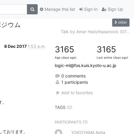
Manage this list
Sign In
Sign Up
older
ポジウム
Talk by Amar Hadzihasanovic (07...
8 Dec 2017
1:53 a.m.
3165
3165
Age (days ago)
Last active (days ago)
logic-ml@fos.kuis.kyoto-u.ac.jp
0 comments
1 participants
Add to favorites
。

TAGS
(0)
(1)
PARTICIPANTS
ております。

YOKOYAMA Keita