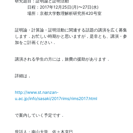
研究題目：証明論と証明活動

　　　日程：2017年12月25日(月)〜27日(水) 

　　　場所：京都大学数理解析研究所420号室
証明論・計算論・証明活動に関連する話題の講演を広く募集
します．お忙しい時期かと思いますが，是非とも、講演・参
加をご計画ください．
講演される学生の方には，旅費の援助があります．
詳細は，
http://www.st.nanzan-
u.ac.jp/info/sasaki/2017rims/rims2017.html
で案内していく予定です．
世話人：南山大学　佐々木克巳