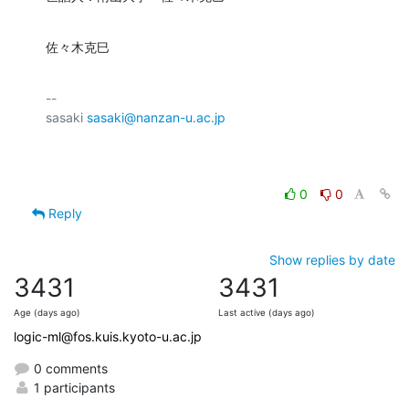
佐々木克巳
-- 

sasaki 
sasaki@nanzan-u.ac.jp
0
0
Reply
Show replies by date
3431
3431
Age (days ago)
Last active (days ago)
logic-ml@fos.kuis.kyoto-u.ac.jp
0 comments
1 participants