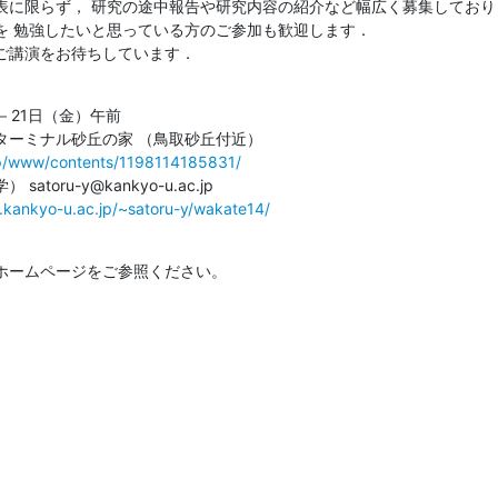
表に限らず， 研究の途中報告や研究内容の紹介など幅広く募集しておりま
 勉強したいと思っている方のご参加も歓迎します．

ご講演をお待ちしています．
－21日（金）午前

g.jp/www/contents/1198114185831/
oru-y@kankyo-u.ac.jp

c.kankyo-u.ac.jp/~satoru-y/wakate14/
ホームページをご参照ください。