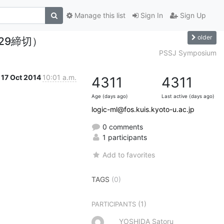
Manage this list
Sign In
Sign Up
older
29締切）
PSSJ Symposium
17 Oct 2014
10:01 a.m.
4311
4311
Age (days ago)
Last active (days ago)
logic-ml@fos.kuis.kyoto-u.ac.jp
0 comments
1 participants
Add to favorites
TAGS
(0)
(1)
PARTICIPANTS
YOSHIDA Satoru