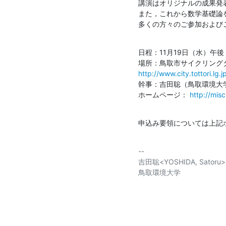
講演はオリジナルの成果発
また，これから数学基礎論を
多くの方々のご参加および
日程：11月19日（水）午後
http://www.city.tottori.l
幹事：吉田聡（鳥取環境大学） sat
ホームページ： 
http://mis
申込み要領については上記
-- 

吉田聡<YOSHIDA, Satoru>

鳥取環境大学
