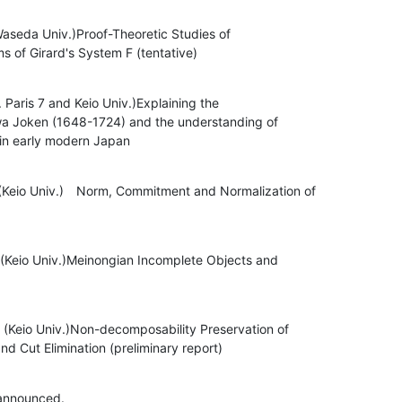
eda Univ.)Proof-Theoretic Studies of 

 of Girard's System F (tentative)
 Paris 7 and Keio Univ.)Explaining the 

a Joken (1648-1724) and the understanding of 

in early modern Japan
eio Univ.)　Norm, Commitment and Normalization of 

io Univ.)Meinongian Incomplete Objects and 

eio Univ.)Non-decomposability Preservation of 

d Cut Elimination (preliminary report)
announced.