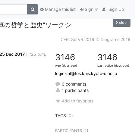
Manage this list
Sign In
Sign Up
older
計算の哲学と歴史”ワークシ
CFP: SetVR 2018 @ Diagrams 2018
25 Dec 2017
11:25 p.m.
3146
3146
Age (days ago)
Last active (days ago)
logic-ml@fos.kuis.kyoto-u.ac.jp
0 comments
1 participants
Add to favorites
TAGS
(0)
(1)
PARTICIPANTS