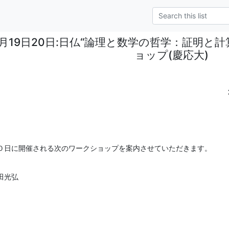
1月19日20日:日仏“論理と数学の哲学：証明と
ョップ(慶応大)
０日に開催される次のワークショップを案内させていただきます。
田光弘