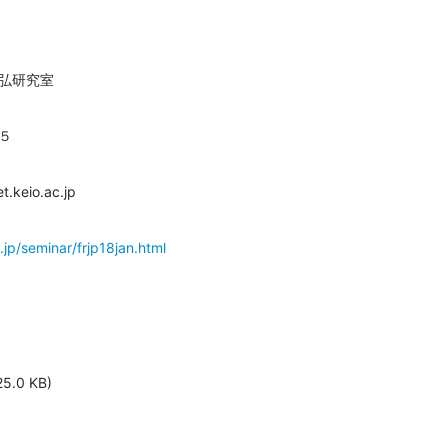
光弘研究室
５
et.keio.ac.jp
c.jp/seminar/frjp18jan.html
25.0 KB)