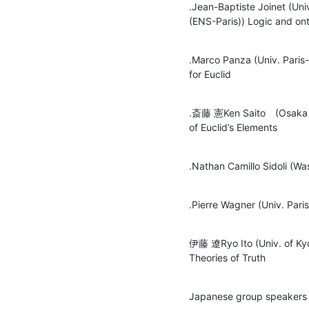
.Jean-Baptiste Joinet (Univ
(ENS-Paris)) Logic and on
.Marco Panza (Univ. Paris
for Euclid
.斎藤 憲Ken Saito　(Osaka Pre
of Euclid’s Elements
.Nathan Camillo Sidoli (Wa
.Pierre Wagner (Univ. Par
伊藤 遼Ryo Ito (Univ. of Kyot
Theories of Truth
Japanese group speakers