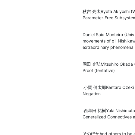
秋吉 亮太Ryota Akiyoshi (Was
Parameter-Free Subsystems
Daniel Said Monteiro (Univ.
movements of qi: Nishikaw
extraordinary phenomena 
岡田 光弘Mitsuhiro Okada (K
Proof (tentative)
.小関 健太郎Kentaro Ozeki (Ke
Negation
.西牟田 祐樹Yuki Nishimuta (K
Generalized Connectives an
そのほかAnd others to be 