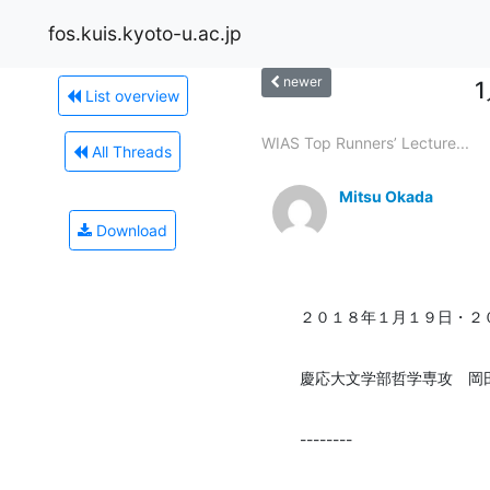
fos.kuis.kyoto-u.ac.jp
newer
List overview
WIAS Top Runners’ Lecture...
All Threads
Mitsu Okada
Download
２０１８年１月１９日・２
慶応大文学部哲学専攻　岡
--------