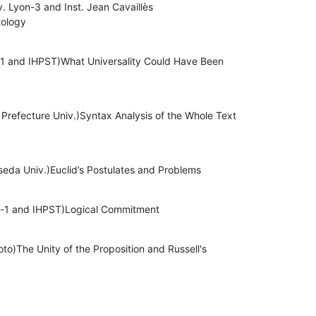
. Lyon-3 and Inst. Jean Cavaillès 

tology
-1 and IHPST)What Universality Could Have Been 

fecture Univ.)Syntax Analysis of the Whole Text 

seda Univ.)Euclid’s Postulates and Problems
is-1 and IHPST)Logical Commitment
o)The Unity of the Proposition and Russell's 
