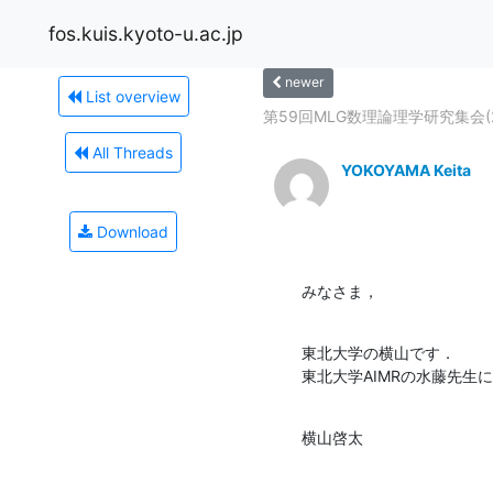
fos.kuis.kyoto-u.ac.jp
newer
List overview
第59回MLG数理論理学研究集会(2/2
All Threads
YOKOYAMA Keita
Download
みなさま，
東北大学の横山です．

東北大学AIMRの水藤先
横山啓太