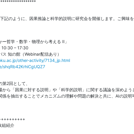
******************
す。下記のように、因果推論と科学的説明に研究会を開催します。ご興味
ー哲学・数学・物理から考える II」

:30 – 17:30

 知の館（Webinar配信あり）

ku.ac.jp/other-activity/7134_jp.html
gle/shqRb42KrhiCgUQZ7
第2回として、

場から「因果に対する説明」や「科学的説明」に関する議論を深めよう
関係を抽出することでメカニズムの理解や問題の解決と共に、AIの説明
+++++++++

・取組紹介