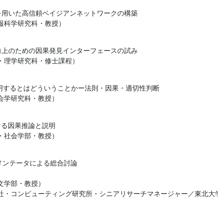
能AIを用いた高信頼ベイジアンネットワークの構築

報科学研究科・教授）
可能性向上のための因果発見インターフェースの試み

・理学研究科・修士課程）
的に説明するとはどういうことかー法則・因果・適切性判断

会学研究科・教授）
おける因果推論と説明

・社会学部・教授）
とコメンテータによる総合討論

学部・教授）

社・コンピューティング研究所・シニアリサーチマネージャー／東北大