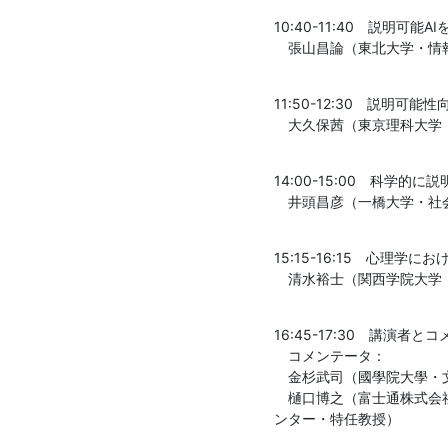
10:40-11:40　説明可
　張山昌論（東北大学・情
11:50-12:30　説明
　大久保茜（東京理科大学
14:00-15:00　科学
　井頭昌彦（一橋大学・社
15:15-16:15　心理学に
　清水裕士（関西学院大学
16:45-17:30　講演者
　コメンテータ：

　金杉武司（國學院大學・文
　樋口博之（富士通株式会
ンター・特任教授）