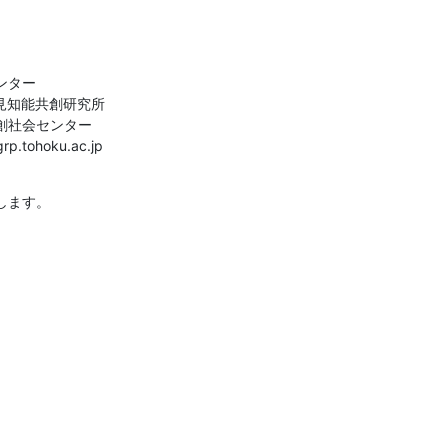
ター

見知能共創研究所

社会センター

.tohoku.ac.jp
します。