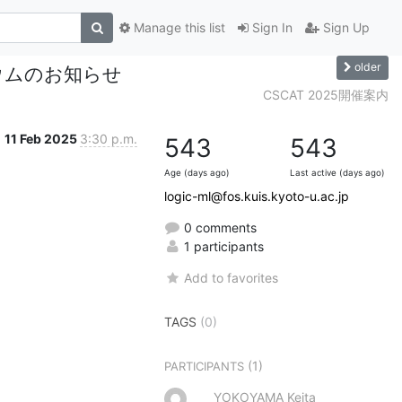
Manage this list
Sign In
Sign Up
older
ウムのお知らせ
CSCAT 2025開催案内
11 Feb 2025
3:30 p.m.
543
543
Age (days ago)
Last active (days ago)
logic-ml@fos.kuis.kyoto-u.ac.jp
0 comments
1 participants
Add to favorites
TAGS
(0)
(1)
PARTICIPANTS
YOKOYAMA Keita