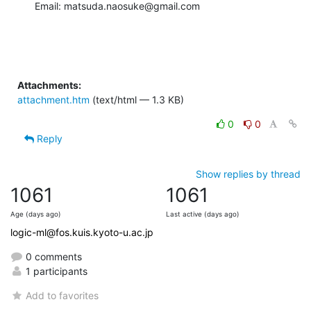
Email: matsuda.naosuke@gmail.com
Attachments:
attachment.htm
(text/html — 1.3 KB)
0
0
Reply
Show replies by thread
1061
1061
Age (days ago)
Last active (days ago)
logic-ml@fos.kuis.kyoto-u.ac.jp
0 comments
1 participants
Add to favorites