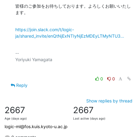
皆様のご参加をお待ちしております。よろしくお願いいたし
ます。
https://join.slack.com/t/logic-
ja/shared_invite/enQtNjExNTIyNjEzMDEyLTMyNTU3...
-- 

0
0
Reply
Show replies by thread
2667
2667
Age (days ago)
Last active (days ago)
logic-ml@fos.kuis.kyoto-u.ac.jp