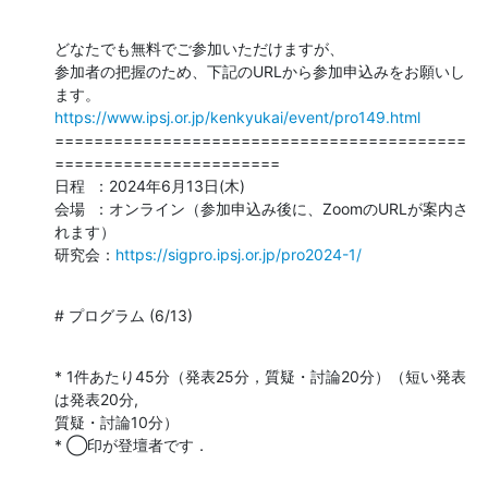
どなたでも無料でご参加いただけますが、

参加者の把握のため、下記のURLから参加申込みをお願いし
https://www.ipsj.or.jp/kenkyukai/event/pro149.html
==========================================
=======================

日程  ：2024年6月13日(木)

会場  ：オンライン（参加申込み後に、ZoomのURLが案内さ
れます）

研究会：
https://sigpro.ipsj.or.jp/pro2024-1/
# プログラム (6/13)
* 1件あたり45分（発表25分，質疑・討論20分）（短い発表
は発表20分, 

質疑・討論10分）

* ◯印が登壇者です．