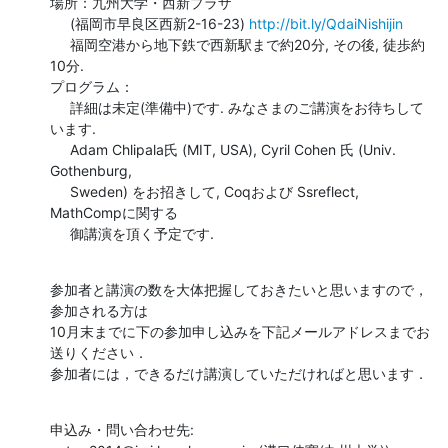
場所：九州大学・西新プラザ

     (福岡市早良区西新2-16-23) 
http://bit.ly/QdaiNishijin
     福岡空港から地下鉄で西新駅まで約20分, その後, 徒歩約
10分.

プログラム：

     詳細は未定(準備中)です. みなさまのご講演をお待ちして
います.

     Adam Chlipala氏 (MIT, USA), Cyril Cohen 氏 (Univ. 
Gothenburg,

     Sweden) をお招きして, Coqおよび Ssreflect, 
MathCompに関する

     御講演を頂く予定です.
参加者と講演の数を大体把握しておきたいと思いますので，
参加される方は

10月末までに下の参加申し込みを下記メールアドレスまでお
送りください．

参加者には，できるだけ講演していただければと思います．
申込み・問い合わせ先:
