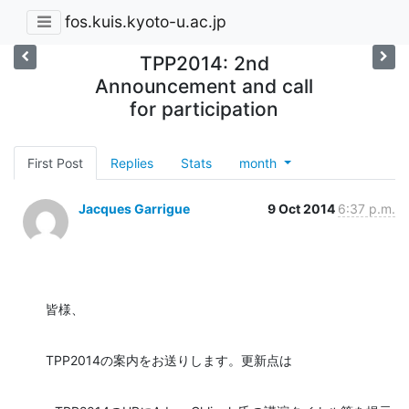
fos.kuis.kyoto-u.ac.jp
TPP2014: 2nd
Announcement and call
for participation
First Post
Replies
Stats
month
Jacques Garrigue
9 Oct 2014
6:37 p.m.
皆様、
TPP2014の案内をお送りします。更新点は