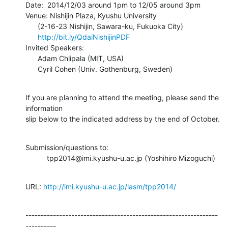
Date:  2014/12/03 around 1pm to 12/05 around 3pm

Venue: Nishijin Plaza, Kyushu University

      (2-16-23 Nishijin, Sawara-ku, Fukuoka City)

http://bit.ly/QdaiNishijinPDF
Invited Speakers:

      Adam Chlipala (MIT, USA)

      Cyril Cohen (Univ. Gothenburg, Sweden)
If you are planning to attend the meeting, please send the 
information

slip below to the indicated address by the end of October.
Submission/questions to: 

　　　tpp2014@imi.kyushu-u.ac.jp (Yoshihiro Mizoguchi)
URL: 
http://imi.kyushu-u.ac.jp/lasm/tpp2014/
---------------------------------------------------------------
----------
