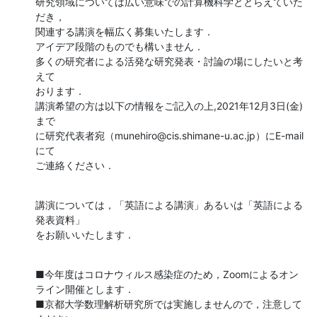
研究領域については広い意味での計算機科学ととらえていた
だき，

関連する講演を幅広く募集いたします．

アイデア段階のものでも構いません．

多くの研究者による活発な研究発表・討論の場にしたいと考
えて

おります．

講演希望の方は以下の情報をご記入の上,2021年12月3日(金)
まで

に研究代表者宛（munehiro@cis.shimane-u.ac.jp）にE-mail
にて

ご連絡ください．
講演については，「英語による講演」あるいは「英語による
発表資料」

をお願いいたします．
■今年度はコロナウィルス感染症のため，Zoomによるオン
ライン開催とします．

■京都大学数理解析研究所では実施しませんので，注意して