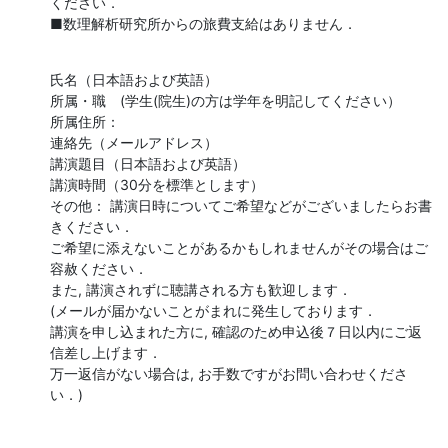
ください．

■数理解析研究所からの旅費支給はありません．
氏名（日本語および英語）

所属・職　(学生(院生)の方は学年を明記してください）

所属住所：

連絡先（メールアドレス）

講演題目（日本語および英語）

講演時間（30分を標準とします）

その他： 講演日時についてご希望などがございましたらお書
きください．

ご希望に添えないことがあるかもしれませんがその場合はご
容赦ください．

また, 講演されずに聴講される方も歓迎します．

(メールが届かないことがまれに発生しております．

講演を申し込まれた方に, 確認のため申込後７日以内にご返
信差し上げます．

万一返信がない場合は, お手数ですがお問い合わせくださ
い．)