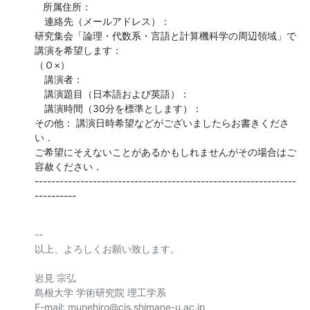
   所属住所：

　連絡先（メールアドレス）：

研究集会「論理・代数系・言語と計算機科学の周辺領域」で
講演を希望します： 

（Ｏ×）

　講演者：

　講演題目（日本語および英語）：

　講演時間（30分を標準とします）：

その他： 講演日時希望などがございましたらお書きくださ
い．

ご希望にそえないことがあるかもしれませんがその場合はご
容赦ください．

---------------------------------------------------------------
----------
-- 

以上、よろしくお願い致します。

岩見 宗弘

島根大学 学術研究院 理工学系

E-mail: munehiro@cis.shimane-u.ac.jp
