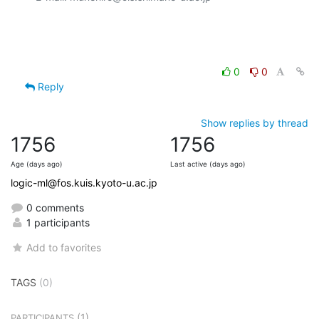
0
0
Reply
Show replies by thread
1756
1756
Age (days ago)
Last active (days ago)
logic-ml@fos.kuis.kyoto-u.ac.jp
0 comments
1 participants
Add to favorites
TAGS
(0)
(1)
PARTICIPANTS