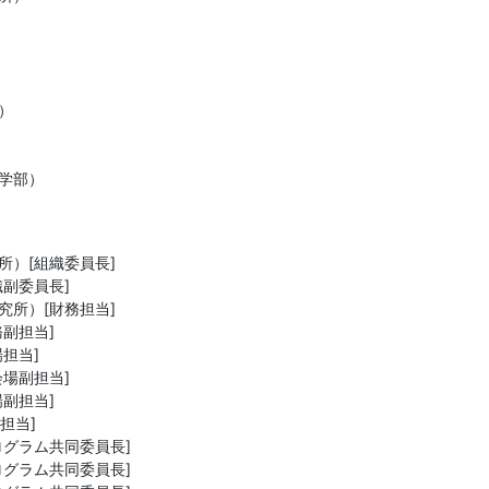


学部）
）[組織委員長]

副委員長]

所）[財務担当]

副担当]

担当]

場副担当]

副担当]

担当]

グラム共同委員長]

グラム共同委員長]
