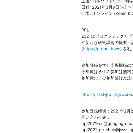
主催: 日本ソフトウェア科学
日程: 2021年3月9日(火) 〜 1
会場: オンライン (Zoom & G
PPL

2021はプログラミング
や新たな研究課題の提案・討
(
https://gather.town
) を
参加登録を学会支援機構の
今年度は学生の参加は無料と
参加費および参加登録方法
https://jssst-ppl.org/work
参加登録締切：2021年2月28日(
問い合わせ先：

ppl2021-oc@google
ppl2021-pc-chair@js