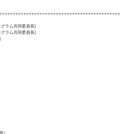
=============================================

グラム共同委員長]

グラム共同委員長]



所）
