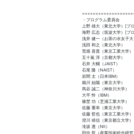
===================
・プログラム委員会

上野 雄大（東北大学）[プロ
海野 広志（筑波大学）[プロ
浅井 健一（お茶の水女子大）
浅田 和之（東北大学）

荒堀 喜貴（東京工業大学）

五十嵐 淳（京都大学）

石井 大輔（JAIST）

石尾 隆（NAIST）

岩間 太（日本IBM）

鵜川 始陽（東京大学）

馬谷 誠二（神奈川大学）

大平 怜（IBM）

篠埜 功（芝浦工業大学）

佐藤 重幸（東京大学）

佐藤 哲也（東京工業大学）

澄川 靖信（東京都立大学）

滝坂 透（NII）

田中 哲（産業技術総合研究