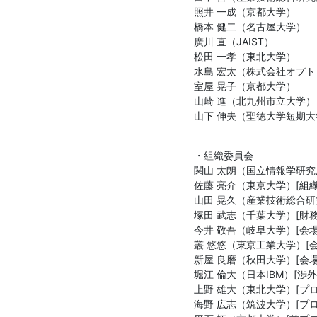
照井 一成（京都大学）

橋本 健二（名古屋大学）

廣川 直（JAIST）

松田 一孝（東北大学）

水島 宏太（株式会社オプト）
室屋 晃子（京都大学）

山崎 進（北九州市立大学）

山下 伸夫（聖徳大学短期大
・組織委員会

関山 太朗（国立情報学研究所
佐藤 亮介（東京大学）[組織
山田 晃久（産業技術総合研究
塚田 武志（千葉大学）[財務
今井 敬吾（岐阜大学）[会場
叢 悠悠（東京工業大学）[会
新屋 良磨（秋田大学）[会場
堀江 倫大（日本IBM）[渉外
上野 雄大（東北大学）[プロ
海野 広志（筑波大学）[プロ