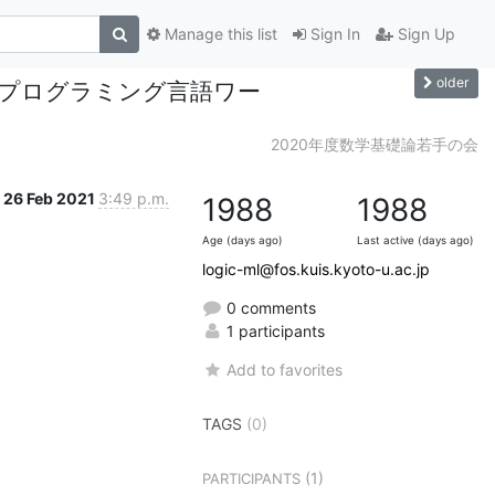
Manage this list
Sign In
Sign Up
older
びプログラミング言語ワー
)
2020年度数学基礎論若手の会
26 Feb 2021
3:49 p.m.
1988
1988
Age (days ago)
Last active (days ago)
logic-ml@fos.kuis.kyoto-u.ac.jp
0 comments
1 participants
Add to favorites
TAGS
(0)
(1)
PARTICIPANTS