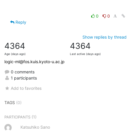
0
0
Reply
Show replies by thread
4364
4364
Age (days ago)
Last active (days ago)
logic-ml@fos.kuis.kyoto-u.ac.jp
0 comments
1 participants
Add to favorites
TAGS
(0)
(1)
PARTICIPANTS
Katsuhiko Sano