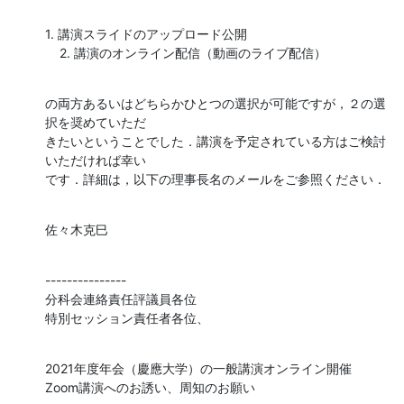
1. 講演スライドのアップロード公開

    2. 講演のオンライン配信（動画のライブ配信）
の両方あるいはどちらかひとつの選択が可能ですが，２の選
択を奨めていただ

きたいということでした．講演を予定されている方はご検討
いただければ幸い

です．詳細は，以下の理事長名のメールをご参照ください．
佐々木克巳
---------------

分科会連絡責任評議員各位

特別セッション責任者各位、
2021年度年会（慶應大学）の一般講演オンライン開催

Zoom講演へのお誘い、周知のお願い