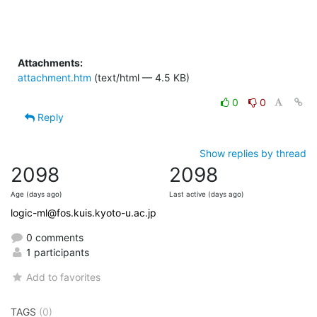
Attachments:
attachment.htm
(text/html — 4.5 KB)
0
0
Reply
Show replies by thread
2098
2098
Age (days ago)
Last active (days ago)
logic-ml@fos.kuis.kyoto-u.ac.jp
0 comments
1 participants
Add to favorites
TAGS
(0)