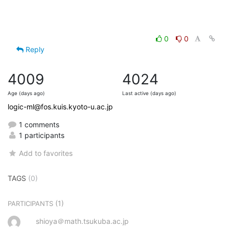
0
0
Reply
4009
4024
Age (days ago)
Last active (days ago)
logic-ml@fos.kuis.kyoto-u.ac.jp
1 comments
1 participants
Add to favorites
TAGS
(0)
(1)
PARTICIPANTS
shioya＠math.tsukuba.ac.jp