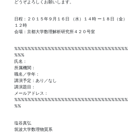
どうぞよろしくお願いします。
日程：２０１５年９月１６日 （水）１４時 ー１８日（金）
１２時

会場：京都大学数理解析研究所４２０号室
%%%%%%%%%%%%%%%%%%%%%%%%%%%%%%%%%%
%%%

氏名：

所属機関：

職名／学年：

講演予定：あり／なし

講演題目：

メールアドレス：

%%%%%%%%%%%%%%%%%%%%%%%%%%%%%%%%%%
%%
塩谷真弘

筑波大学数理物質系