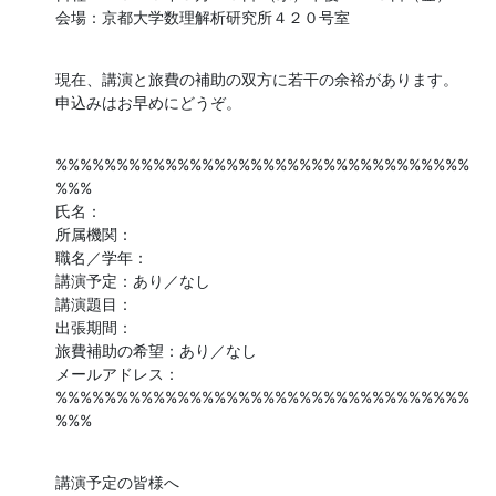
会場：京都大学数理解析研究所４２０号室
現在、講演と旅費の補助の双方に若干の余裕があります。

申込みはお早めにどうぞ。
%%%%%%%%%%%%%%%%%%%%%%%%%%%%%%%%%%
%%%

氏名：

所属機関：

職名／学年：

講演予定：あり／なし

講演題目：

出張期間：

旅費補助の希望：あり／なし

メールアドレス：

%%%%%%%%%%%%%%%%%%%%%%%%%%%%%%%%%%
%%%
講演予定の皆様へ