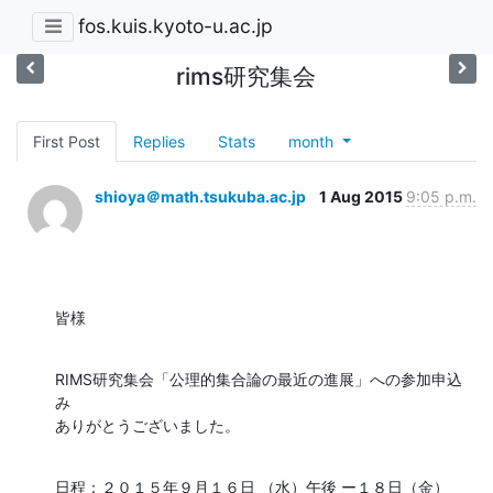
fos.kuis.kyoto-u.ac.jp
rims研究集会
First Post
Replies
Stats
month
shioya＠math.tsukuba.ac.jp
1 Aug 2015
9:05 p.m.
皆様
RIMS研究集会「公理的集合論の最近の進展」への参加申込
み

ありがとうございました。
日程：２０１５年９月１６日 （水）午後 ー１８日（金）
