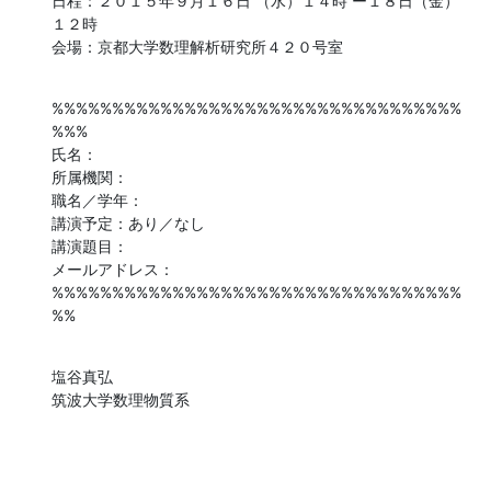
日程：２０１５年９月１６日 （水）１４時 ー１８日（金）
１２時

会場：京都大学数理解析研究所４２０号室
%%%%%%%%%%%%%%%%%%%%%%%%%%%%%%%%%%
%%%

氏名：

所属機関：

職名／学年：

講演予定：あり／なし

講演題目：

メールアドレス：

%%%%%%%%%%%%%%%%%%%%%%%%%%%%%%%%%%
%%
塩谷真弘

筑波大学数理物質系