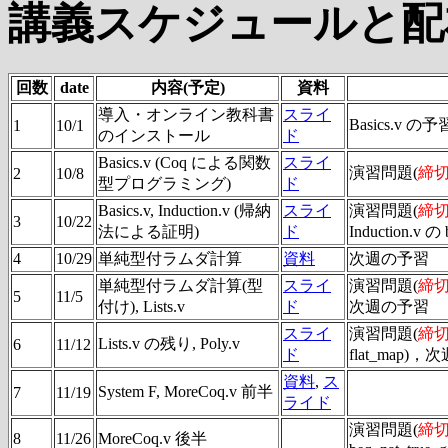
講義スケジュールと配
回数
date
内容(予定)
資料
導入・オンライン教科書
スライ
Basics.v の予
1
10/1
のインストール
ド
Basics.v (Coq による関数
スライ
演習問題(
締切 
2
10/8
型プログラミング)
ド
Basics.v, Induction.v (帰納
スライ
演習問題(
締切 
3
10/22
法による証明)
ド
Induction.v の
4
10/29
単純型付ラムダ計算
資料
次週の予習
単純型付ラムダ計算(型
スライ
演習問題(
締切 
5
11/5
付け), Lists.v
ド
次週の予習
スライ
演習問題(
締切 
Lists.v の残り, Poly.v
6
11/12
ド
flat_map)
資料
,
ス
System F, MoreCoq.v 前半
7
11/19
ライド
演習問題(
締切 
8
11/26
MoreCoq.v 後半