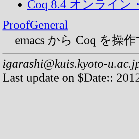
Coq 8.4 オン
ProofGeneral
emacs から Coq 
igarashi@
kuis.kyoto-u.ac.j
Last update on $Date:: 20