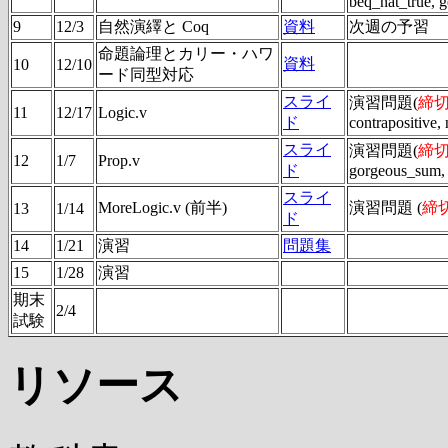
beq_nat_true, g
9
12/3
自然演繹と Coq
資料
次週の予習
命題論理とカリー・ハワ
資料
10
12/10
ード同型対応
スライ
演習問題(
締切 
11
12/17
Logic.v
ド
contrapositive,
スライ
演習問題(
締切 
12
1/7
Prop.v
ド
gorgeous_sum, 
スライ
MoreLogic.v (前半)
演習問題 (
締切 
13
1/14
ド
14
1/21
演習
問題集
15
1/28
演習
期末
2/4
試験
リソース