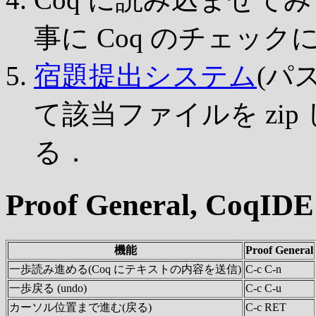
事に Coq のチェッ
宿題提出システム
(パ
て該当ファイルを zi
る．
Proof General, CoqI
機能
Proof General
一歩読み進める(Coq にテキストの内容を送信)
C-c C-n
一歩戻る (undo)
C-c C-u
カーソル位置まで進む(戻る)
C-c RET