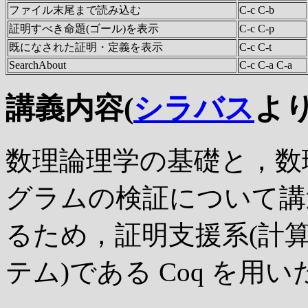
ファイル末尾まで読み込む
C-c C-b
証明すべき命題(ゴール)を表示
C-c C-p
既になされた証明・定義を表示
C-c C-t
SearchAbout
C-c C-a C-a
講義内容(
シラバス
より
数理論理学の基礎と，数
グラムの検証について講
るため，証明支援系(計
テム)である Coq を用