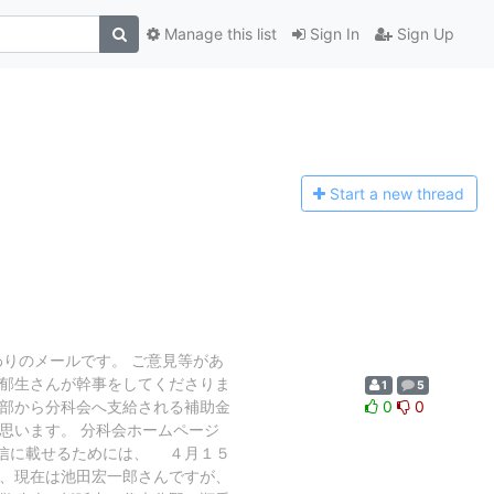
Manage this list
Sign In
Sign Up
Start a n
ew thread
わりのメールです。 ご意見等があ
田郁生さんが幹事をしてくださりま
1
5
本部から分科会へ支給される補助金
0
0
思います。 分科会ホームページ
通信に載せるためには、 ４月１５
は、現在は池田宏一郎さんですが、