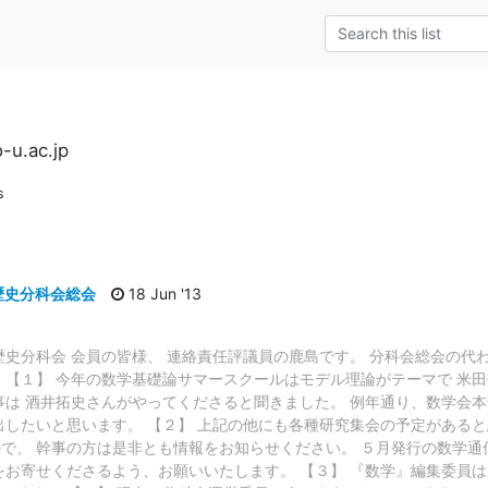
-u.ac.jp
s
歴史分科会総会
18 Jun '13
歴史分科会 会員の皆様、 連絡責任評議員の鹿島です。 分科会総会の代
 【１】 今年の数学基礎論サマースクールはモデル理論がテーマで 米
事は 酒井拓史さんがやってくださると聞きました。 例年通り、数学会
出したいと思います。 【２】 上記の他にも各種研究集会の予定があると
で、 幹事の方は是非とも情報をお知らせください。 ５月発行の数学
をお寄せくださるよう、お願いいたします。 【３】 『数学』編集委員