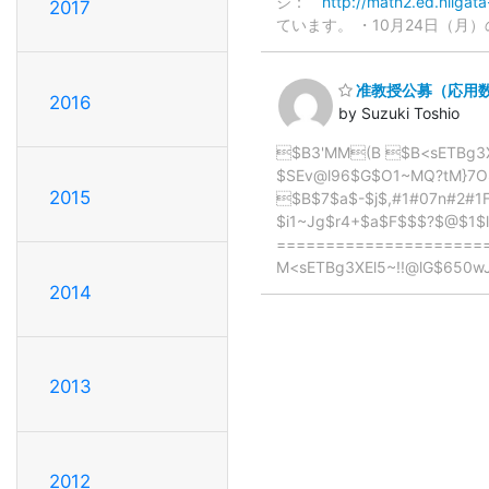
ジ：
http://math2.ed.niigat
2017
ています。 ・10月24日（月）
准教授公募（応用
2016
by Suzuki Toshio
$B3'MM(B $B<sETBg3X
$SEv@l96$G$O1~MQ?tM}7O
2015
$B$7$a$-$j$,#1#07n#2#1F
$i1~Jg$r4+$a$F$$$?$@$1$
=====================
M<sETBg3XEl5~!!@lG$650w
2014
2013
2012