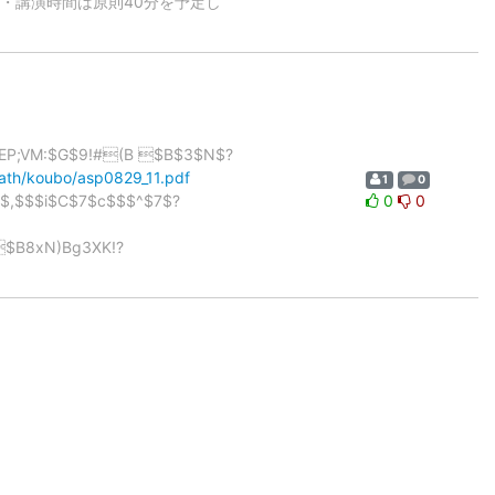
=== ・講演時間は原則40分を予定し
EP;VM:$G$9!#(B $B$3$N$?
ath/koubo/asp0829_11.pdf
1
0
}$,$$$i$C$7$c$$$^$7$?
0
0
$B8xN)Bg3XK!?