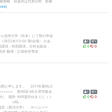
（敬称略、括弧内は代表分野、順番
ore]
)から信州大学（松本）にて秋の学会
(水)13:00 第I会場） があ
1
1
一般講演，特別講演，分科会総会．
0
0
研究科 数理・計算科学専攻
関と申します。 2011年度MLG
===== 第46回 MLG 研究集会
1
1
5 日(火) 場所: KKR湯沢ゆきぐに（Ｊ
0
0
4 URL :
関 隆宏（新潟大学） ホームペー