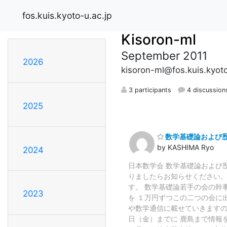
fos.kuis.kyoto-u.ac.jp
Kisoron-ml
September 2011
2026
kisoron-ml@fos.kuis.kyoto
3 participants
4 discussion
2025
数学基礎論および
by KASHIMA Ryo
2024
日本数学会 数学基礎論および
りましたらお知らせください。
す。 数学基礎論若手の会の幹
2023
を １万円ずつこの二つの会に
や数学通信に載せていきますの
日（金）までに 鹿島まで情報