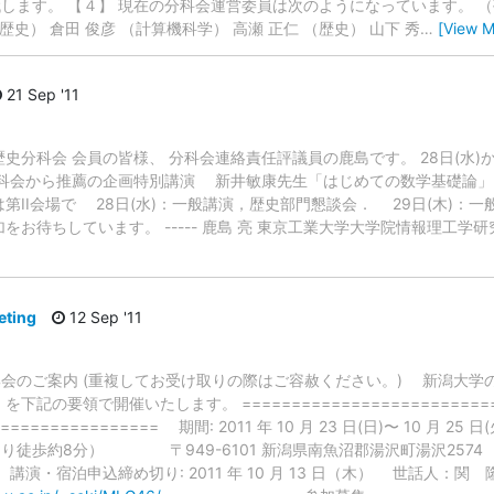
します。 【４】 現在の分科会運営委員は次のようになっています。 
歴史） 倉田 俊彦 （計算機科学） 高瀬 正仁 （歴史） 山下 秀
…
[View M
21 Sep '11
史分科会 会員の皆様、 分科会連絡責任評議員の鹿島です。 28日(水
科会から推薦の企画特別講演 新井敏康先生「はじめての数学基礎論」（28日
第II会場で 28日(水)：一般講演，歴史部門懇談会． 29日(木)：
をお待ちしています。 ----- 鹿島 亮 東京工業大学大学院情報理工学
eting
12 Sep '11
究集会のご案内 (重複してお受け取りの際はご容赦ください。) 新潟大学の
記の要領で開催いたします。 ==========================
================ 期間: 2011 年 10 月 23 日(日)〜 10 月 2
り徒歩約8分） 〒949-6101 新潟県南魚沼郡湯沢町湯沢257
講演・宿泊申込締め切り: 2011 年 10 月 13 日（木） 世話人：