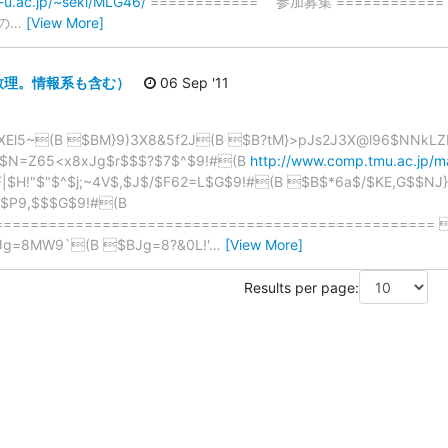
a-u.ac.jp/~seki/MLG46/
============ 参加募集 =========
の
…
[View More]
数理。情報系も含む）
06 Sep '11
El5~(B $BM}9)3X8&5f2J(B $B?tM}>pJs2J3X@l96$NNkLZ
$N=Z65<x8xJg$r$$$?$7$^$9!#(B
http://www.comp.tmu.ac.jp/m
|$H!"$"$^$j;~4V$,$J$/$F62=L$G$9!#(B $B$*6a$/$KE,G$$NJ
l$P9,$$$G$9!#(B
================================================= 
Jg=8MW9`(B $BJg=8?&0L!'
…
[View More]
Results per page: