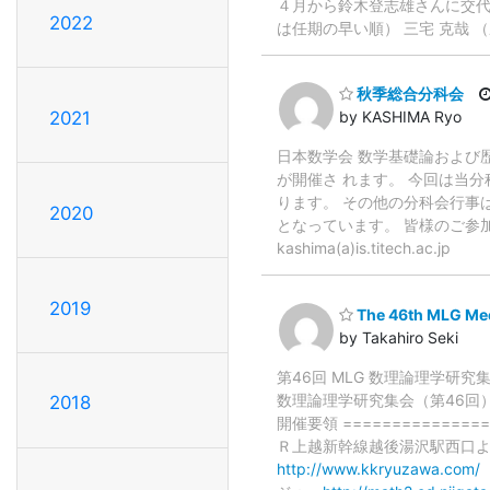
４月から鈴木登志雄さんに交代
2022
は任期の早い順） 三宅 克哉 （
秋季総合分科会
2021
by KASHIMA Ryo
日本数学会 数学基礎論および歴
が開催さ れます。 今回は当分
ります。 その他の分科会行事は
2020
となっています。 皆様のご参加
kashima(a)is.titech.ac.jp
2019
The 46th MLG Me
by Takahiro Seki
第46回 MLG 数理論理学研
数理論理学研究集会（第46回）を下
2018
開催要領 ===============
Ｒ上越新幹線越後湯沢駅西口よ
http://www.kkryuzawa.com/