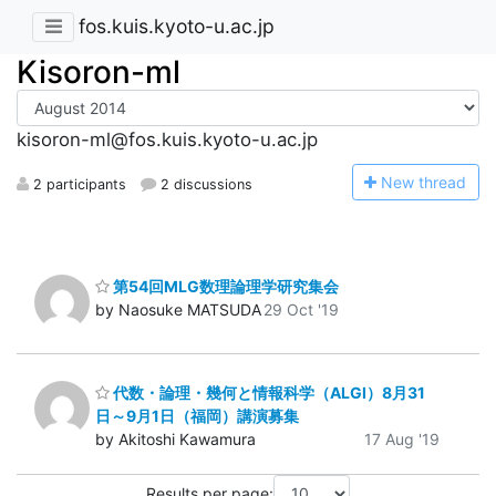
fos.kuis.kyoto-u.ac.jp
Kisoron-ml
kisoron-ml@fos.kuis.kyoto-u.ac.jp
N
ew thread
2 participants
2 discussions
第54回MLG数理論理学研究集会
by Naosuke MATSUDA
29 Oct '19
代数・論理・幾何と情報科学（ALGI）8月31
日～9月1日（福岡）講演募集
by Akitoshi Kawamura
17 Aug '19
Results per page: