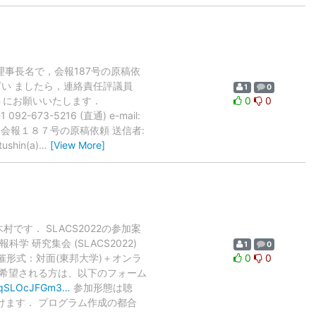
会理事長名で，会報187号の原稿依
ざい ましたら，連絡責任評議員
1
0
うにお願いいたします．
0
0
2-673-5216 (直通) e-mail:
 ----- 件名: 会報１８７号の原稿依頼 送信者:
shin(a)
…
[View More]
す． SLACS2022の参加案
研究集会 (SLACS2022)
1
0
 開催形式：対面(東邦大学)＋オンラ
0
0
演・聴講を希望される方は、以下のフォーム
t9tqSLOcJFGm3…
参加形態は聴
けます． プログラム作成の都合