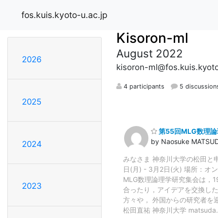
fos.kuis.kyoto-u.ac.jp
Kisoron-ml
August 2022
2026
kisoron-ml@fos.kuis.kyoto
4 participants
5 discussion
2025
第55回MLG数理
by Naosuke MATSU
2024
みなさま 神奈川大学の松田と申
日(月) - 3月2日(火) 場
MLG数理論理学研究集会は，1
2023
合ったり，アイデアを交換した
方々や， 外国からの研究者を
松田直祐 神奈川大学 matsuda.nao