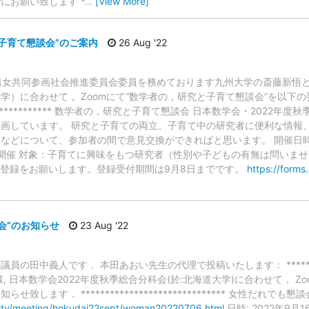
にお願い致します *
…
[View More]
子育て懇談会”のご案内
26 Aug '22
本数学会男女共同参画社会推進委員会委員を務めております九州大学の斎藤新悟と
学）に合わせて， Zoomにて“数学者の，研究と子育て懇談会”を以下
***************** 数学者の，研究と子育て懇談会 日本数学会・202
画しています。 研究と子育ての両立、子育て中の研究者に便利な情報
どについて、参加者の間で意見交換ができればと思います。 開催日時：20
による開催 対象：子育てに興味をもつ研究者（性別や子どもの有無は問い
加登録をお願いします。登録受付期間は9月8日までです。
https://form
会”のお知らせ
23 Aug '22
田中義人です． 本田あおい先生の代理で投稿いたします： *************
 日本数学会2022年度秋季総合分科会(於:北海道大学)に合わせて， Zo
します． ****************************** 女性だれでも懇談
vity/meeting/hokudai22sept/woman20220706.html
日時: 2022年9月16