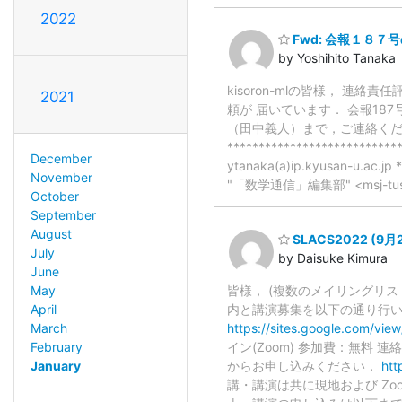
2022
Fwd: 会報１８７
by Yoshihito Tanaka
kisoron-mlの皆様， 
2021
頼が 届いています． 会報18
（田中義人）まで，ご連絡くだ
**********************
December
ytanaka(a)ip.kyusan-u.ac.
November
"「数学通信」編集部" <msj-tushin
October
September
August
SLACS2022 (
July
by Daisuke Kimura
June
May
皆様， (複数のメイリングリス
April
内と講演募集を以下の通り行いま
March
https://sites.google.com/vie
February
イン(Zoom) 参加費：無料 連絡
January
からお申し込みください．
htt
講・講演は共に現地および Z