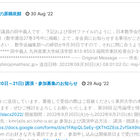
号の原稿依頼
30 Aug '22
連絡責任評議員の田中義人です． 下記および添付ファイルのように，日本数学
7号（数学通信27巻3号中に掲載）上で，全会員にお知らせする事項がご
さい． 数学会編集部への締切が9月30日ですので，それに間に合うよ
********** 田中義人 九州産業大学経済学部 813-8503 福岡市東区松香台2-3-1 09
jp ********************************* ----- Original Message
(a)mathsoc.jp> 送信日時: 2022年08月30日(火) 08:01:02 Cc: msj-tu
9月20日～21日) 講演・参加募集のお知らせ
29 Aug '22
トに送信しています。重複して受信の際はご容赦ください) 東邦大学の木村で
す．ぜひご検討をよろしくお願いいたします． 第39回 記号論理と情報科学 
w/slacs2022/
開催期間：2022年9月20日(火)から2022年9月21日(水)
先：kmr(a)is.sci.toho-u.ac.jp 参加および講演申込方法： 講
ps://docs.google.com/forms/d/e/1FAIpQLSeEy-tjXThGZEoLZvfSkl
oom のお好きな方を選択できます． 参加申し込みは開催前日まで受け付