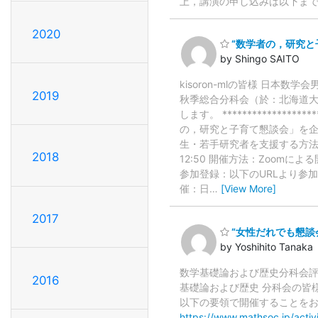
上，講演の申し込みは以下まで
2020
“数学者の，研究と
by Shingo SAITO
kisoron-mlの皆様 日
2019
秋季総合分科会（於：北海道大
します。 *************
の，研究と子育て懇談会」を企
生・若手研究者を支援する方法な
2018
12:50 開催方法：Zoom
参加登録：以下のURLより参
催：日
…
[View More]
2017
“女性だれでも懇談
by Yoshihito Tanaka
数学基礎論および歴史分科会評議員の
2016
基礎論および歴史 分科会の皆様,
以下の要領で開催することをお知らせ致
https://www.mathsoc.jp/acti