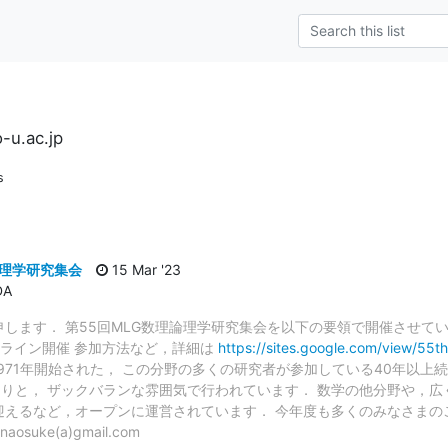
-u.ac.jp
s
論理学研究集会
15 Mar '23
DA
します． 第55回MLG数理論理学研究集会を以下の要領で開催させていた
所：オンライン開催 参加方法など，詳細は
https://sites.google.com/view/55
971年開始された， この分野の多くの研究者が参加している40年以上
りと， ザックバランな雰囲気で行われています． 数学の他分野や，広
迎えるなど，オープンに運営されています． 今年度も多くのみなさまのご
suke(a)gmail.com