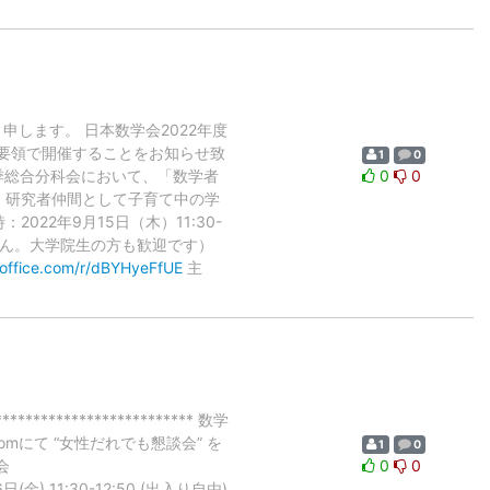
申します。 日本数学会2022年度
の要領で開催することをお知らせ致
1
0
2年度秋季総合分科会において、「数学者
0
0
、研究者仲間として子育て中の学
22年9月15日（木）11:30-
ません。大学院生の方も歓迎です）
s.office.com/r/dBYHyeFfUE
主
***************** 数学
omにて “女性だれでも懇談会” を
1
0
会
0
0
日(金) 11:30-12:50 (出入り自由)