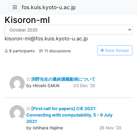
fos.kuis.kyoto-u.ac.jp
Kisoron-ml
kisoron-ml@fos.kuis.kyoto-u.ac.jp
N
ew thread
8 participants
11 discussions
渕野先生の最終講義動画について
by Hiroshi SAKAI
03 Dec '20
[First call for papers] CiE 2021:
Connecting with computability, 5 – 9 July
2021
by Ishihara Hajime
26 Nov '20