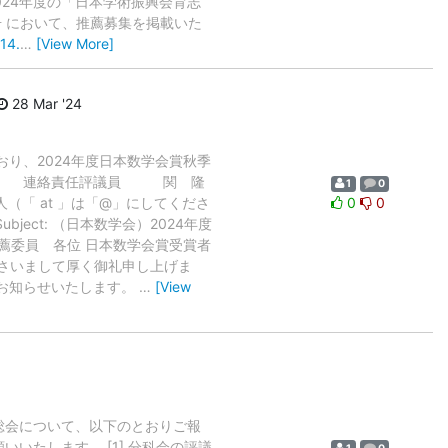
024年度の「日本学術振興会育志
号 において、推薦募集を掲載いた
14.
…
[View More]
28 Mar '24
り、2024年度日本数学会賞秋季
れば 連絡責任評議員 関 隆
1
0
） の両人（「 at 」は「@」にしてくださ
0
0
Subject: （日本数学会）2024年度
推薦委員 各位 日本数学会賞受賞者
ださいまして厚く御礼申し上げま
りお知らせいたします。
…
[View
総会について、以下のとおりご報
たします。 [1] 分科会の評議