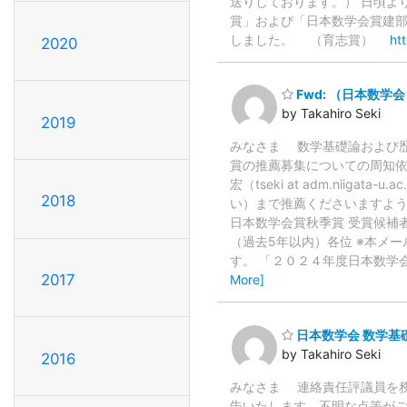
送りしております。） 日頃よ
賞」および「日本数学会賞建部
しました。 （育志賞）
ht
2020
Fwd: （日本数
by Takahiro Seki
2019
みなさま 数学基礎論および歴
賞の推薦募集についての周知
宏（tseki at adm.niig
2018
い）まで推薦くださいますよう、よろしく
日本数学会賞秋季賞 受賞候補者
（過去5年以内）各位 ※本メ
す。 「２０２４年度日本数学
2017
More]
日本数学会 数学基
by Takahiro Seki
2016
みなさま 連絡責任評議員を務
告いたします。不明な点等がご