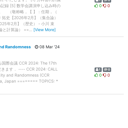
1
0
の記録 [5] 数学会講演申し込み時の
0
0
です。 （敬称略，【 】：任期，（
井 拓史【2026年2月】（集合論）
025年2月】（歴史） - 小川 束
論と計算論） ==
…
[View More]
 and Randomness
08 Mar '24
CCR 2024: The 17th
ただきます． ---- CCR 2024: CALL
1
0
xity and Randomness (CCR
0
0
ya, Japan ======== TOPICS: *