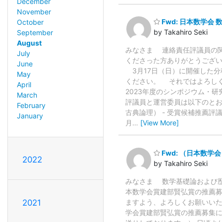
December
November
Fwd: 日本数学会
October
by Takahiro Seki
September
August
みなさま 連絡責任評議員の
July
くださった方ありがとうございま
June
3月17日（日）に開催した
May
ください。 それではよろしくお願
April
2023年度のシンポジウム・研究
March
評議員と運営委員は以下のとおり
February
古典論理） - 受賞候補推薦評議
January
月
…
[View More]
Fwd: （日本数
2022
by Takahiro Seki
みなさま 数学基礎論および
本数学会賞建部賢弘賞の推薦
ますよう、よろしくお願いいたします。 
2021
学会賞建部賢弘賞の推薦募集に