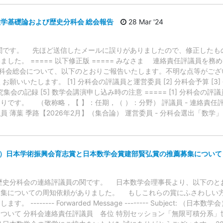
 数学基礎論および歴史分科会 総会報告
28 Mar '24
関です。 先ほど送信したメールに誤りがありましたので、修正したも
した。 ===== 以下修正版 ===== みなさま 連絡責任評議員を
分科会総会について、以下のとおりご報告いたします。不明な点等がござ
いいたします。 [1] 分科会の評議員と運営委員 [2] 分科会予算 [3]
集会の記録 [5] 数学会講演申し込み時の注意 ===== [1] 分科会の
です。 （敬称略，【 】：任期，（ ）：分野） 評議員 - 連絡責任評議
員 薄葉 季路【2026年2月】（集合論） 運営委員 - 分科会選出「数学」 
学会）日本学術振興会育志賞と日本数学会賞建部賢弘賞の推薦募集について
歴史分科会の連絡評議員の関です。 日本数学会理事長より、以下のと
募集についての周知依頼がありました。 もしこれらの賞にふさわしい
-------- Forwarded Message -------- Subject: 
ついて 分科会連絡責任評議員 各位 特別セッション「無限可積分系」世