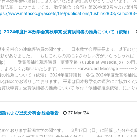
り日本数学会の運営にご協力をいただき 誠にありがとうございます。 2
賢弘賞」 につきましては、 数学通信（会報）第28巻第3号および第4
tps://www.mathsoc.jp/assets/file/publications/tushin/2803/kaiho283-
学会）2024年度日本数学会賞秋季賞 受賞候補者の推薦について（依頼）
史分科会の連絡評議員の関です。 日本数学会理事長より、以下のとお
依頼がありました。 もしこれらの賞にふさわしい方がいらっしゃ
ata-u.ac.jp） 受賞候補推薦評議員 薄葉季路（usuba at waseda.jp
お願いいたします。 -------- Forwarded Message -------- 
の推薦について（依頼） 2024年度評議員 各位 2024年度受賞候補
ールはBccでお送りしております。 平素は日本数学会の運営にご協力く
会賞秋季賞」受賞候補者の推薦について 添付「候補者推薦依頼」によ
礎論および歴史分科会 総会報告
27 Mar '24
めております新潟大学の関です。 3月17日（日）に開催した分科会
ざいましたら当方までお問い合わせください。 それではよろしくお願いい