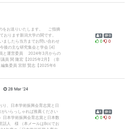
のをお送りいたします。 ご指摘
務めております新潟大学の関です。
1
0
いましたら当方までお問い合わせ
0
0
 今後の主な研究集会と学会 [4]
評議員と運営委員 2024年3月からの
員 関 隆宏【2025年2月】（非
編集委員 宮部 賢志【2025年6
28 Mar '24
おり、日本学術振興会育志賞と日
方がいらっしゃれば推薦ください
1
0
（日本数学会）日本学術振興会育志賞と日本数
0
0
話人 様 （本メールはBccでお