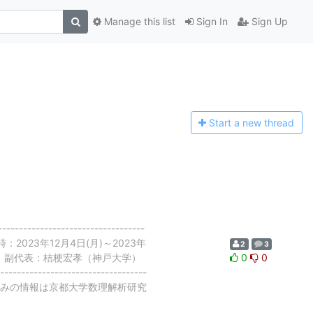
Manage this list
Sign In
Sign Up
Start a n
ew thread
-----------------------
日時：2023年12月4日(月)～2023年
2
3
学） 副代表：桔梗宏孝（神戸大学）
0
0
-----------------------------------
 ※参加申し込みの情報は京都大学数理解析研究