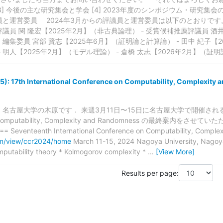
[3] 今後の主な研究集会と学会 [4] 2023年度のシンポジウム・研究集会
会の評議員と運営委員 2024年3月からの評議員と運営委員は以下のとおり
評議員 関 隆宏【2025年2月】（非古典論理） - 受賞候補推薦評議員 酒
 編集委員 宮部 賢志【2025年6月】（証明論と計算論） - 田中 紀子【2
井 明人【2025年2月】（モデル理論） - 倉橋 太志【2026年2月】（証明
): 17th International Conference on Computability, Complexity
古屋大学の木原です． 来週3月11日〜15日に名古屋大学で開催される国際会議 
 on Computability, Complexity and Randomness の最終案内をさせてい
 Seventeenth International Conference on Computability, Comple
com/view/ccr2024/home
March 11-15, 2024 Nagoya University, Nago
putability theory * Kolmogorov complexity *
…
[View More]
Results per page: