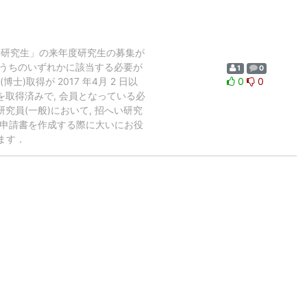
学会奨励研究生」の来年度研究生の募集が
うちのいずれかに該当する必要が
1
0
博士)取得が 2017 年4月 2 日以
0
0
)を取得済みで, 会員となっている必
研究員(一般)において, 招へい研究
生申請書を作成する際に大いにお役
ます．