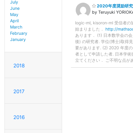
July
2020年度奨励研
June
by Teruyuki YORIOK
May
April
logic-ml, kisoro
March
始まりました．
http://mathso
February
あります． (1) 日本数学会の会員
January
後) の研究者. 学位(博士)
要があります. (2) 2020
者として申請した者. 日本学
立てください． ご不明な点が
2018
2017
2016