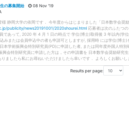
究生の募集開始
08 Nov '19
A
n-ml 受信者の皆様 静岡大学の依岡です． 今年度からはじまりました「日本数
c.jp/publicity/news20191001/2020shourei.html
応募者は次のふたつの
であって, 2020 年 4 月 1 日の時点で 学位(博士)取得後 3 年以内(学位(
取得見込みまたは会員申込中の者も申請可としますが, 採用時 には学位(博士
 年度の日本学術振興会特別研究員(PD)に申請した者, または同年度外国人特別
術振興会特別研究員に申請した方は，その申請書を 日本数学会奨励研究
ありましたら私にお尋ねいただけましたら幸いです． よろしくお願いし
Results per page: