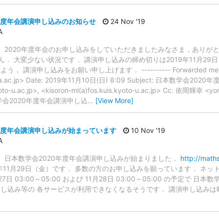
年度年会講演申し込みのお知らせ
24 Nov '19
A
． 2020年度年会のお申し込みをしていただきましたみなさま，ありが
． 大変少ない状況です． 講演申し込みの締め切りは2019年11月29
申し込みをお願い申し上げます． ---------- Forwarded message ---
izuoka.ac.jp> Date: 2019年11月10日(日) 8:09 Subject: 日本
kyoto-u.ac.jp>, <kisoron-ml(a)fos.kuis.kyoto-u.ac.jp> Cc: 依岡輝幸 <
会2020年度年会講演申し込
…
[View More]
年度年会講演申し込みが始まっています
10 Nov '19
A
． 日本数学会2020年度年会講演申し込みが始まりました．
http://math
年11月29日（金）です． 多数の方のお申し込みを願っています． ネ
7日 03:00～05:00 および 11月28日 03:00～05:00 の予定で
し込み等の 各サービスが利用できなくなるそうです． 講演申し込みは