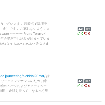
とうございます． 現時点で講演申
日（金）です． お忘れないよう，ま
2
1
------ From: Teruyuki
0
0
数学会2020年度年会講演申し込みが始まっていま
yorioka(a)shizuoka.ac.jp> みなさま
soc.jp/meeting/nichidai20mar/
講
ットワークメンテナンスのため，締
1
0
 日本数学会のページおよびアクティベー
0
0
時間に余裕を持って，なるべく早