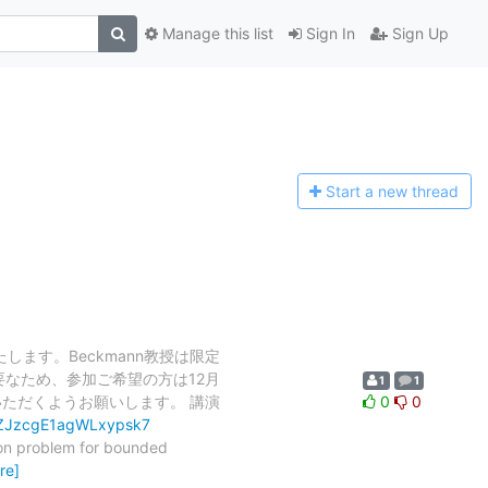
Manage this list
Sign In
Sign Up
Start a n
ew thread
たします。Beckmann教授は限定
なため、参加ご希望の方は12月
1
1
ただくようお願いします。 講演
0
0
s/ZJzcgE1agWLxypsk7
ion problem for bounded
re]