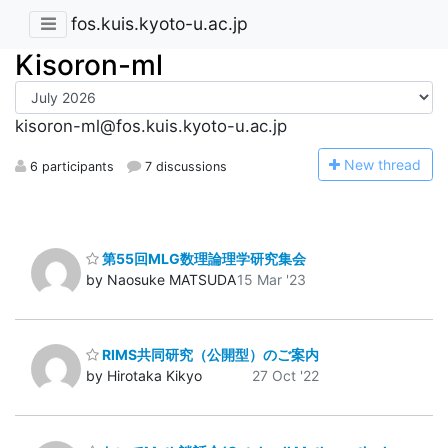
fos.kuis.kyoto-u.ac.jp
Kisoron-ml
kisoron-ml@fos.kuis.kyoto-u.ac.jp
N
ew thread
6 participants
7 discussions
第55回MLG数理論理学研究集会
by Naosuke MATSUDA
15 Mar '23
RIMS共同研究（公開型）のご案内
by Hirotaka Kikyo
27 Oct '22