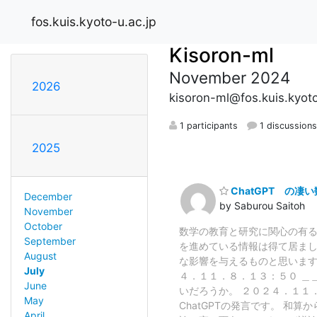
fos.kuis.kyoto-u.ac.jp
Kisoron-ml
November 2024
2026
kisoron-ml@fos.kuis.kyoto
1 participants
1 discussion
2025
ChatGPT の凄
December
by Saburou Saitoh
November
October
数学の教育と研究に関心の有る
September
を進めている情報は得て居まし
August
な影響を与えるものと思います
July
４．１１．８．１３：５０ ＿＿
June
いだろうか。 ２０２４．１１．
May
ChatGPTの発言です。 和
April