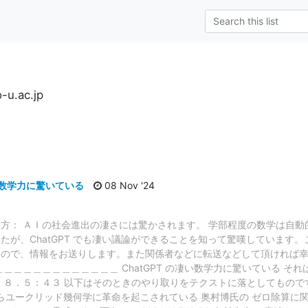
-u.ac.jp
s
い数学力に驚いている
08 Nov '24
方： ＡＩの社会進出の凄さには驚かされます。 学部程度の数学は自動
たが、ChatGPT でも凄い議論ができることを知って驚嘆しています
ので、情報をお送りします。また関係者などに転送などして頂ければ幸い
＿＿＿＿＿＿＿＿＿＿＿＿ ChatGPT の凄い数学力に驚いている そ
８．５：４３ 以下はそのときのやり取りをテクストに落としてものです。
算からユークリッド幾何学に革命を起こされている 奥村博氏の ゼロ除算に関