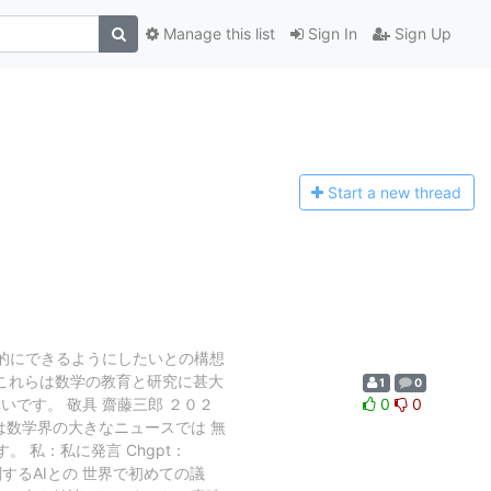
Manage this list
Sign In
Sign Up
Start a n
ew thread
的にできるようにしたいとの構想
。これらは数学の教育と研究に甚大
1
0
です。 敬具 齋藤三郎 ２０２
0
0
れは数学界の大きなニュースでは 無
 私：私に発言 Chgpt：
するAIとの 世界で初めての議