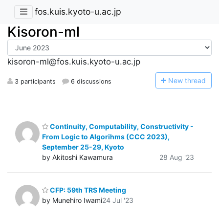
fos.kuis.kyoto-u.ac.jp
Kisoron-ml
kisoron-ml@fos.kuis.kyoto-u.ac.jp
N
ew thread
3 participants
6 discussions
Continuity, Computability, Constructivity -
From Logic to Algorihms (CCC 2023),
September 25-29, Kyoto
by Akitoshi Kawamura
28 Aug '23
CFP: 59th TRS Meeting
by Munehiro Iwami
24 Jul '23