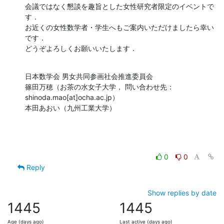
会議ではなく懇談を趣旨とした女性研究者限定のイベントで
す．

お近くの女性数学者・学生へもご案内いただけましたら幸い
です．

どうぞよろしくお願いいたします．
日本数学会 男女共同参画社会推進委員会

篠田万穂（お茶の水女子大学， 問い合わせ先：
shinoda.mao[at]ocha.ac.jp）

本田あおい（九州工業大学）
0
0
Reply
Show replies by date
1445
1445
Age (days ago)
Last active (days ago)