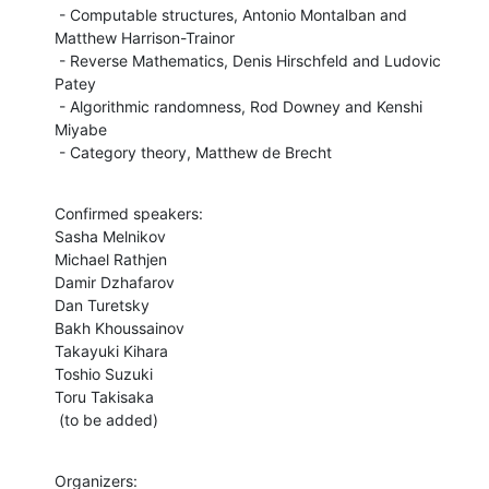
 - Computable structures, Antonio Montalban and 
Matthew Harrison-Trainor

 - Reverse Mathematics, Denis Hirschfeld and Ludovic 
Patey

 - Algorithmic randomness, Rod Downey and Kenshi 
Miyabe

 - Category theory, Matthew de Brecht
Confirmed speakers:

Sasha Melnikov

Michael Rathjen

Damir Dzhafarov

Dan Turetsky

Bakh Khoussainov

Takayuki Kihara

Toshio Suzuki

Toru Takisaka

 (to be added)
Organizers:
