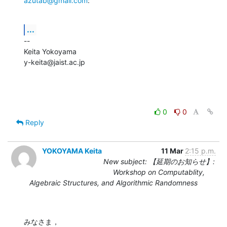
azutab@gmail.com
:
...
--

Keita Yokoyama

y-keita@jaist.ac.jp
0
0
Reply
YOKOYAMA Keita
11 Mar
2:15 p.m.
New subject: 【延期のお知らせ】:
Workshop on Computablity,
Algebraic Structures, and Algorithmic Randomness
みなさま，