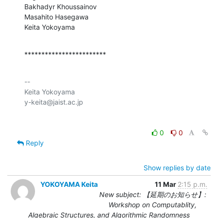
Bakhadyr Khoussainov

Masahito Hasegawa

Keita Yokoyama
************************
-- 

Keita Yokoyama

0
0
Reply
Show replies by date
YOKOYAMA Keita
11 Mar
2:15 p.m.
New subject: 【延期のお知らせ】:
Workshop on Computablity,
Algebraic Structures, and Algorithmic Randomness