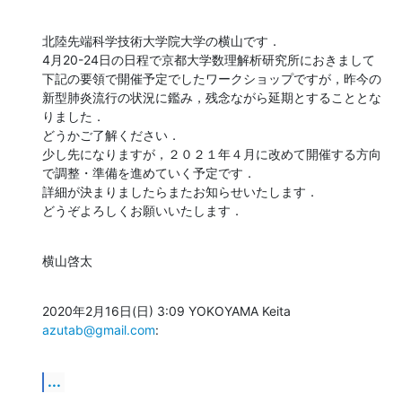
北陸先端科学技術大学院大学の横山です．

4月20-24日の日程で京都大学数理解析研究所におきまして
下記の要領で開催予定でしたワークショップですが，昨今の
新型肺炎流行の状況に鑑み，残念ながら延期とすることとな
りました．

どうかご了解ください．

少し先になりますが，２０２１年４月に改めて開催する方向
で調整・準備を進めていく予定です．

詳細が決まりましたらまたお知らせいたします．

どうぞよろしくお願いいたします．
横山啓太
2020年2月16日(日) 3:09 YOKOYAMA Keita 
azutab@gmail.com
:
...
--
