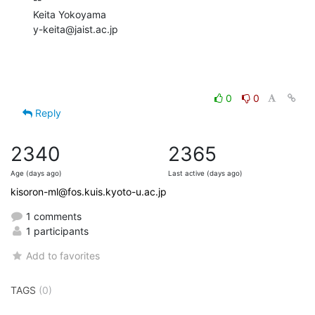
Keita Yokoyama

y-keita@jaist.ac.jp
0
0
Reply
2340
2365
Age (days ago)
Last active (days ago)
kisoron-ml@fos.kuis.kyoto-u.ac.jp
1 comments
1 participants
Add to favorites
TAGS
(0)