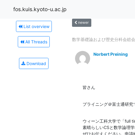
fos.kuis.kyoto-u.ac.jp
newer
List overview
数学基礎論および歴史分科会総
All Threads
Norbert Preining
Download
皆さん
プライニング＠富士通研究
ウィーン工科大学で「full
素晴らしいCSと数学論理学
ぜひお伝えください。申請締