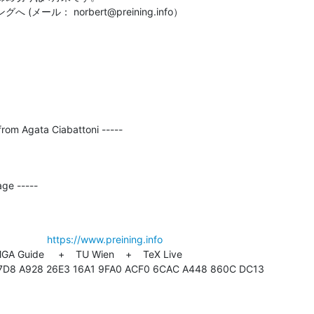
メール： norbert@preining.info）
。
rom Agata Ciabattoni -----
ge -----
             
https://www.preining.info
MGA Guide     +    TU Wien    +    TeX Live

F7D8 A928 26E3 16A1 9FA0 ACF0 6CAC A448 860C DC13