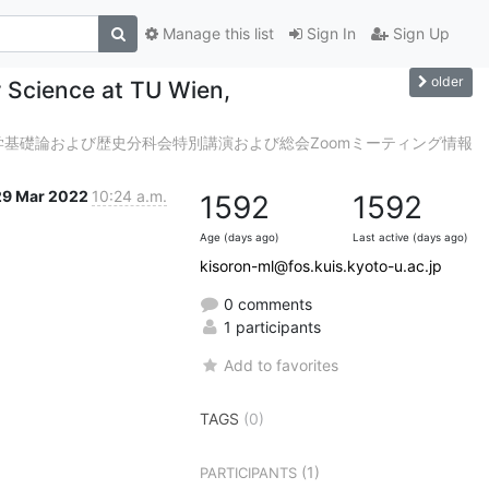
Manage this list
Sign In
Sign Up
older
r Science at TU Wien,
学基礎論および歴史分科会特別講演および総会Zoomミーティング情報
29 Mar 2022
10:24 a.m.
1592
1592
Age (days ago)
Last active (days ago)
kisoron-ml@fos.kuis.kyoto-u.ac.jp
0 comments
1 participants
Add to favorites
TAGS
(0)
(1)
PARTICIPANTS