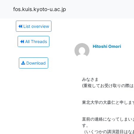
fos.kuis.kyoto-u.ac.jp
List overview
All Threads
Hitoshi Omori
Download
みなさま

(重複してお受け取りの際は
東北大学の大森仁と申しま
直前の連絡になってしまい
す。

（いくつかの講演題目はな