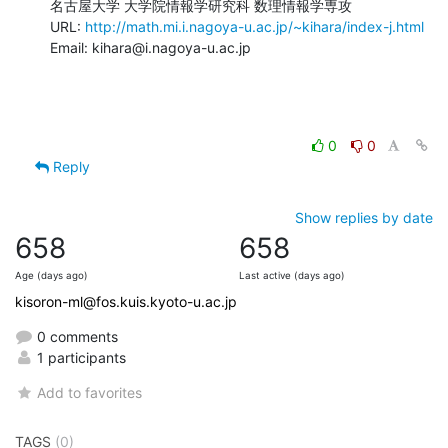
名古屋大学 大学院情報学研究科 数理情報学専攻

URL: 
http://math.mi.i.nagoya-u.ac.jp/~kihara/index-j.html
Email: kihara@i.nagoya-u.ac.jp
0
0
Reply
Show replies by date
658
658
Age (days ago)
Last active (days ago)
kisoron-ml@fos.kuis.kyoto-u.ac.jp
0 comments
1 participants
Add to favorites
TAGS
(0)