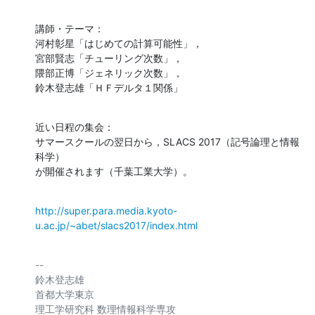
講師・テーマ：

河村彰星「はじめての計算可能性」，

宮部賢志「チューリング次数」，

隈部正博「ジェネリック次数」，

鈴木登志雄「ＨＦデルタ１関係」
近い日程の集会：

サマースクールの翌日から，SLACS 2017（記号論理と情報
科学）

が開催されます（千葉工業大学）。
http://super.para.media.kyoto-
u.ac.jp/~abet/slacs2017/index.html
-- 

鈴木登志雄

首都大学東京

理工学研究科 数理情報科学専攻
