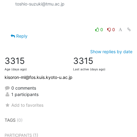
toshio-suzuki@tmu.ac.jp

0
0
Reply
Show replies by date
3315
3315
Age (days ago)
Last active (days ago)
kisoron-ml@fos.kuis.kyoto-u.ac.jp
0 comments
1 participants
Add to favorites
TAGS
(0)
(1)
PARTICIPANTS