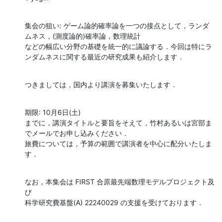
集会の狙い: ゲーム論的確率論を一つの接点として，ランダ
ムネス，(測度論的)確率論，数理統計

などの幅広い分野の基礎を統一的に議論する．今回は特にラ
ンダムネスに関する最近の研究成果も紹介します．
つきましては，国内より講演を募集いたします．
期限: 10月6日(土)

までに，講演タイトルと要旨をそえて，竹村あるいは宮部ま
でメールでお申し込みください．

旅費については，予算の範囲で講演者を中心に配分いたしま
す．
なお，本集会は FIRST 合原最先端数理モデルプロジェクト及
び

科学研究費基盤(A) 22240029 の支援を受けております．