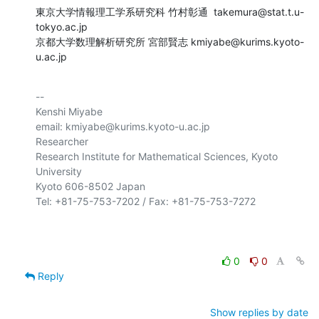
東京大学情報理工学系研究科 竹村彰通  takemura@stat.t.u-
tokyo.ac.jp

京都大学数理解析研究所 宮部賢志 kmiyabe@kurims.kyoto-
u.ac.jp
-- 

Kenshi Miyabe

email: kmiyabe@kurims.kyoto-u.ac.jp

Researcher

Research Institute for Mathematical Sciences, Kyoto 
University

Kyoto 606-8502 Japan

Tel: +81-75-753-7202 / Fax: +81-75-753-7272

0
0
Reply
Show replies by date