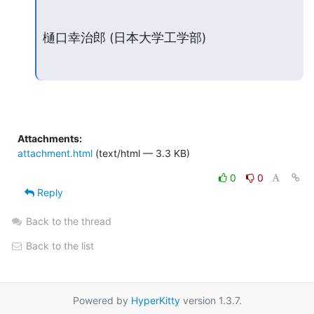
樋口幸治郎 (日本大学工学部)
Attachments:
attachment.html
(text/html — 3.3 KB)
0
0
Reply
Back to the thread
Back to the list
Powered by
HyperKitty
version 1.3.7.