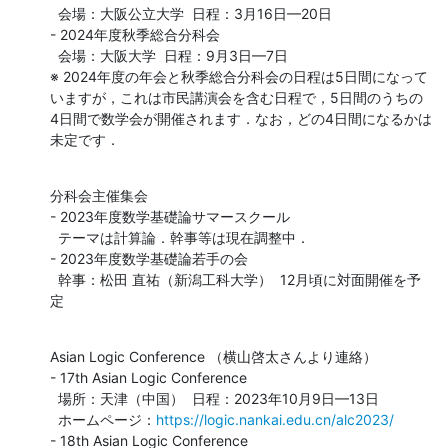
  会場：大阪公立大学  日程：3月16日—20日

- 2024年度秋季総合分科会

  会場：大阪大学  日程：9月3日—7日

※ 2024年度の年会と秋季総合分科会の日程は5日間になって

いますが，これは市民講演会を含む日程で，5日間のうちの

4日間で数学会が開催されます．なお，どの4日間になるかは

未定です．
分科会主催集会

- 2023年度数学基礎論サマースクール

  テーマは計算論．幹事等は現在調整中．

- 2023年度数学基礎論若手の会

  幹事：松田 直祐（新潟工科大学）  12月頃に対面開催を予
定
Asian Logic Conference （横山啓太さんより連絡）

- 17th Asian Logic Conference

  場所：天津（中国）  日程：2023年10月9日—13日

  ホームページ：
https://logic.nankai.edu.cn/alc2023/
- 18th Asian Logic Conference
