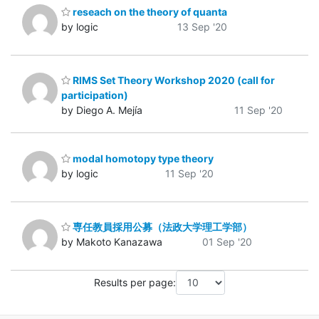
reseach on the theory of quanta
by logic
13 Sep '20
RIMS Set Theory Workshop 2020 (call for
participation)
by Diego A. Mejía
11 Sep '20
modal homotopy type theory
by logic
11 Sep '20
専任教員採用公募（法政大学理工学部）
by Makoto Kanazawa
01 Sep '20
Results per page: