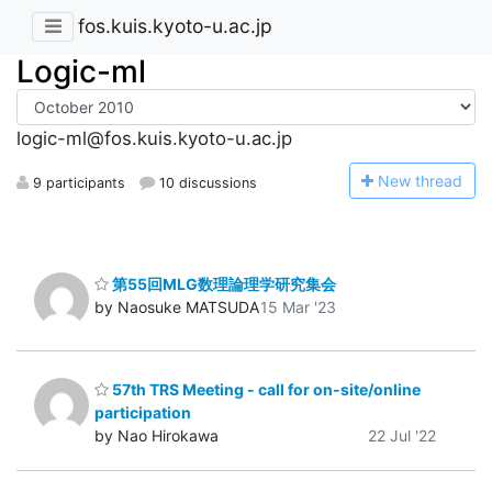
fos.kuis.kyoto-u.ac.jp
Logic-ml
logic-ml@fos.kuis.kyoto-u.ac.jp
N
ew thread
9 participants
10 discussions
第55回MLG数理論理学研究集会
by Naosuke MATSUDA
15 Mar '23
57th TRS Meeting - call for on-site/online
participation
by Nao Hirokawa
22 Jul '22