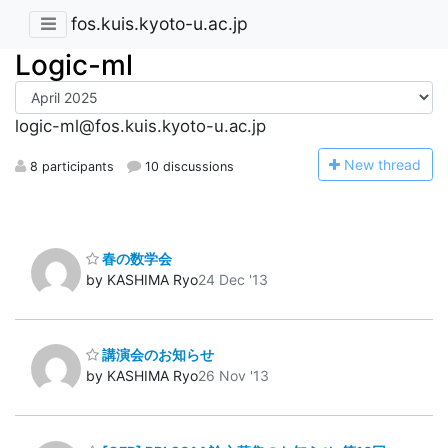
fos.kuis.kyoto-u.ac.jp
Logic-ml
logic-ml@fos.kuis.kyoto-u.ac.jp
N
ew thread
8 participants
10 discussions
春の数学会
by KASHIMA Ryo
24 Dec '13
講演会のお知らせ
by KASHIMA Ryo
26 Nov '13