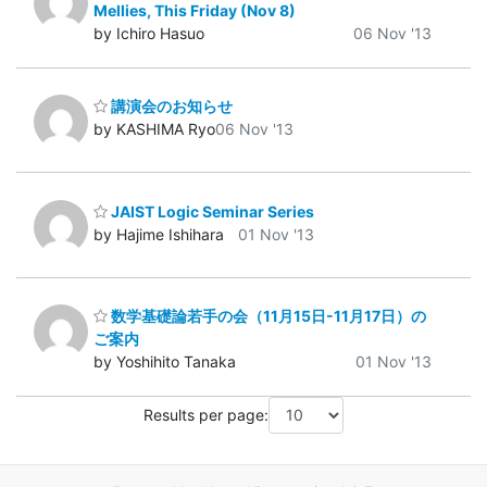
Mellies, This Friday (Nov 8)
by Ichiro Hasuo
06 Nov '13
講演会のお知らせ
by KASHIMA Ryo
06 Nov '13
JAIST Logic Seminar Series
by Hajime Ishihara
01 Nov '13
数学基礎論若手の会（11月15日-11月17日）の
ご案内
by Yoshihito Tanaka
01 Nov '13
Results per page: