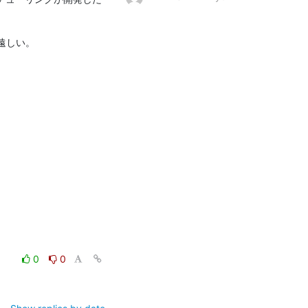
遠しい。

0
0