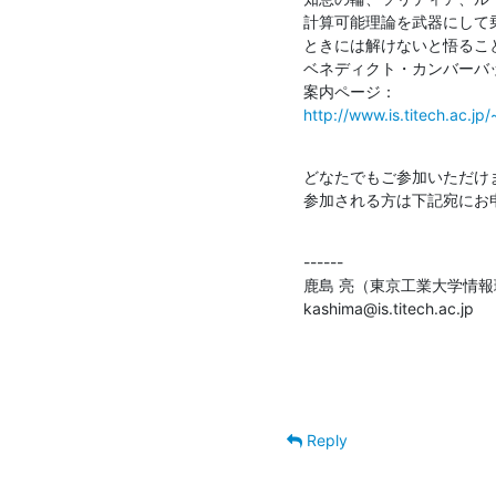
計算可能理論を武器にして乗
ときには解けないと悟ること
ベネディクト・カンバーバッチ
http://www.is.titech.ac.j
どなたでもご参加いただけま
参加される方は下記宛にお
------

鹿島 亮（東京工業大学情報
kashima@is.titech.ac.jp
Reply