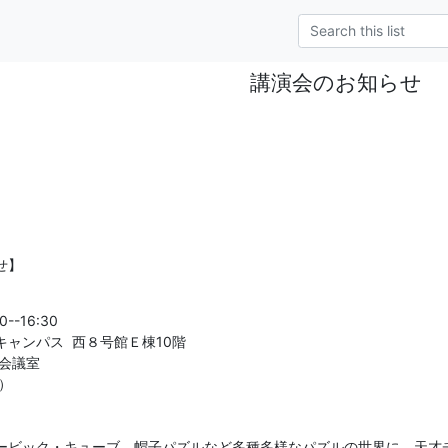
講演会のお知らせ
せ】
-16:30

ンパス  西８号館Ｅ棟10階

会議室



ービック・キューブ、帽子パズルなど多種多様なパズルの世界に、天才