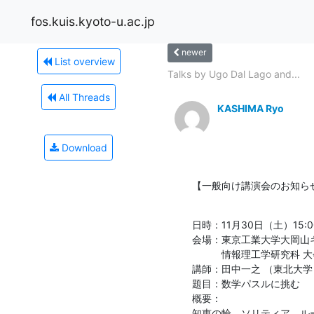
fos.kuis.kyoto-u.ac.jp
newer
List overview
Talks by Ugo Dal Lago and...
All Threads
KASHIMA Ryo
Download
【一般向け講演会のお知ら
日時：11月30日（土）15:00-
会場：東京工業大学大岡山キャ
　　　情報理工学研究科 大
講師：田中一之 （東北大学）
題目：数学パスルに挑む

概要：

知恵の輪、ソリティア、ル