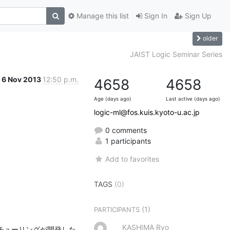
Manage this list
Sign In
Sign Up
older
JAIST Logic Seminar Series
6 Nov 2013
12:50 p.m.
4658
4658
Age (days ago)
Last active (days ago)
logic-ml@fos.kuis.kyoto-u.ac.jp
0 comments
1 participants
Add to favorites
TAGS
(0)
(1)
PARTICIPANTS
KASHIMA Ryo
チューリングが開発した