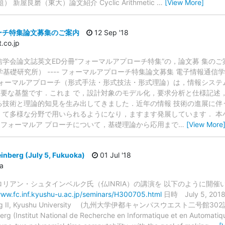
仮題） 新屋良磨（東大）論文紹介 Cyclic Arithmetic
…
[View More]
ーチ特集論文募集のご案内
12 Sep '18
.co.jp
情報通信学会論文誌英文ED分冊“フォーマルアプローチ特集”の，論文募 集
学基礎研究所） ---- フォーマルアプローチ特集論文募集 電子情報通信学
フォーマルアプローチ（形式手法・形式技法・形式理論）は，情報システ
要な基盤です．これま で，設計対象のモデル化，要求分析と仕様記述
る技術と理論的知見を生み出してきました．近年の情報 技術の進展に伴
 て多様な分野で用いられるようになり，ますます発展しています． 本
フォーマルア プローチについて，基礎理論から応用まで
…
[View More
einberg (July 5, Fukuoka)
01 Jul '18
a
ロリアン・シュタインベルク氏（仏INRIA）の講演を 以下のように開
www.fc.inf.kyushu-u.ac.jp/seminars/H300705.html
日時 July 5, 2018
ilding II, Kyushu University (九州大学伊都キャンパスウエスト二号館302講義
nberg (Institut National de Recherche en Informatique et en Automatiq