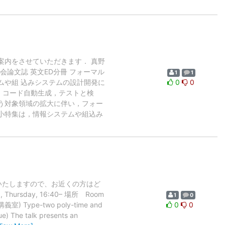
のご案内をさせていただきます． 真野
会論文誌 英文ED分冊 フォーマル
1
1
ムや組 込みシステムの設計開発に
0
0
，コード自動生成，テストと検
う対象領域の拡大に伴い，フォー
小特集は，情報システムや組込み
]
催いたしますので、お近くの方はど
, Thursday, 16:40– 場所 Room
1
0
室) Type-two poly-time and
0
0
ue) The talk presents an