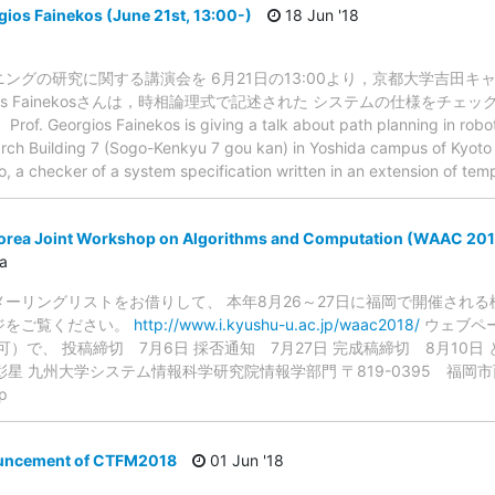
gios Fainekos (June 21st, 13:00-)
18 Jun '18
ングの研究に関する講演会を 6月21日の13:00より，京都大学吉田キャ
os Fainekosさんは，時相論理式で記述された システムの仕様をチェック
gios Fainekos is giving a talk about path planning in robotic
arch Building 7 (Sogo-Kenkyu 7 gou kan) in Yoshida campus of Kyoto 
o, a checker of a system specification written in an extension of tem
Korea Joint Workshop on Algorithms and Computation (WAAC
a
メーリングリストをお借りして、 本年8月26～27日に福岡で開催され
ジをご覧ください。
http://www.i.kyushu-u.ac.jp/waac2018/
ウェブペ
）で、 投稿締切 7月6日 採否通知 7月27日 完成稿締切 8月10
星 九州大学システム情報科学研究院情報学部門 〒819-0395 福岡市西区元
jp
ouncement of CTFM2018
01 Jun '18