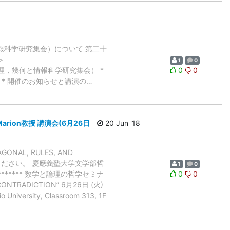
情報科学研究集会）について 第二十
>
1
0
LGI（代数，論理，幾何と情報科学研究集会） *
0
0
* * * 開催のお知らせと講演の
…
eu Marion教授 講演会(6月26日
20 Jun '18
ONAL, RULES, AND
りください。 慶應義塾大学文学部哲
1
0
************* 数学と論理の哲学セミナ
0
0
 CONTRADICTION” 6月26日 (火)
ersity, Classroom 313, 1F