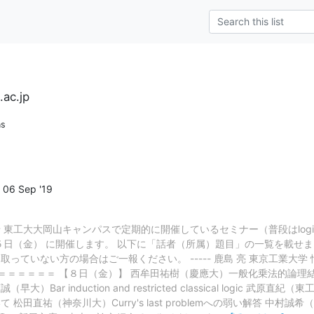
.ac.jp
ns
06 Sep '19
東工大大岡山キャンパスで定期的に開催しているセミナー（普段はlogi
日（金） に開催します。 以下に「話者（所属）題目」の一覧を載せま
っていない方の場合はご一報ください。 ----- 鹿島 亮 東京工業大学
ch.ac.jp ＝＝＝＝＝＝＝＝ 【８日（金）】 西牟田祐樹（慶應大）一般化乗法
原誠（早大）Bar induction and restricted classical logi
田直祐（神奈川大）Curry's last problemへの弱い解答 中村誠希