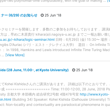
 type-two polynomial-time computability, with the goal of making
…
[
ー (6/29) のお知らせ
25 Jun '18
ックセミナーを開催します．多数のご参加をお待ちしております． 講演
早めに木原貴行 kihara(a)i.nagoya-u.ac.jp までご一報お
u.ac.jp/~kihara/logic-seminar.html
日時：6月29日 (金) 15:30〜
Anglès D'Auriac (パリ・エスト・クレテイユ大学) 題目： On Infinite Time T
n 1998, Hamkins and Lewis introduced Infinite Time Turing Machi
s
…
[View More]
ida (28 June, 11.00-, at Kyoto University)
25 Jun '18
てKohei Kishidaさんのご講演があります。 詳細は以下のとおりで
============== Time: 11:00-12:00, 28 June, 2018 Place: 
 University 京都大学 本部構内 総合研究2号館 4階478号室
http://www.kyoto-
in.html
(Building 34) Speaker: Kohei Kishida (Dalhousie University) T
ct: Non-locality and contextuality are paradoxical phenomena in q