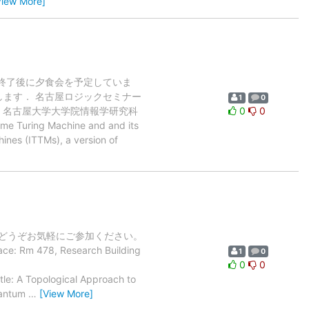
View More]
終了後に夕食会を予定していま
願い致します． 名古屋ロジックセミナー
1
0
 場所：名古屋大学大学院情報学研究科
0
0
uring Machine and and its
nes (ITTMs), a version of
す。どうぞお気軽にご参加ください。
Rm 478, Research Building
1
0
0
0
itle: A Topological Approach to
uantum
…
[View More]