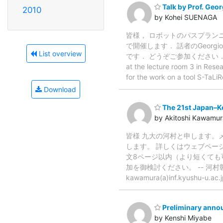
Talk by Prof. Geor
2010
by Kohei SUENAGA
皆様， ロボットのパスプランニ
で開催します． 話者のGeorgi
List overview
です． どうぞご参加ください． Prof. Geor
at the lecture room 3 in Rese
for the work on a tool S-TaLiR
Download
The 21st Japan–
by Akitoshi Kawamur
皆様 九大の河村と申します。
します。 詳しくはウェブペー
文8ページ以内（より短くても可
加を御検討ください。 -- 河村彰
kawamura(a)inf.kyushu-u.ac.
Preliminary ann
by Kenshi Miyabe