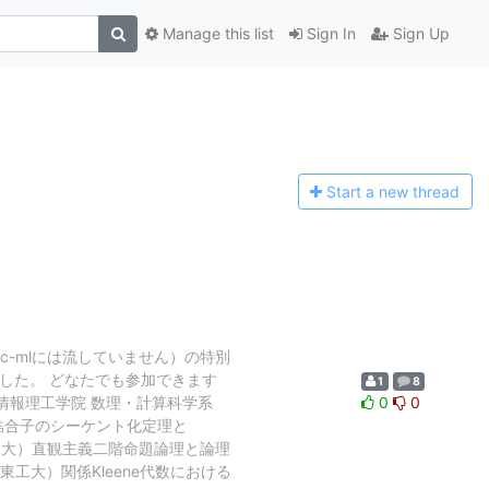
Manage this list
Sign In
Sign Up
Start a n
ew thread
c-mlには流していません）の特別
した。 どなたでも参加できます
1
8
 情報理工学院 数理・計算科学系
0
0
的論理結合子のシーケント化定理と
c 武原直紀（東工大）直観主義二階命題論理と論理
（東工大）関係Kleene代数における