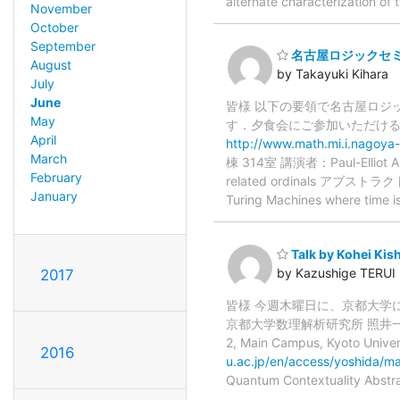
alternate characterization of
November
October
September
名古屋ロジックセミナ
August
by Takayuki Kihara
July
June
皆様 以下の要領で名古屋ロジ
May
す．夕食会にご参加いただける方は，
April
http://www.math.mi.i.nagoya-
March
棟 314室 講演者：Paul-Elliot 
February
related ordinals アブストラクト： I
January
Turing Machines where time i
Talk by Kohei Kish
by Kazushige TERUI
2017
皆様 今週木曜日に、京都大学に
京都大学数理解析研究所 照井一成 ======
2, Main Campus, Kyoto
2016
u.ac.jp/en/access/yoshida/ma
Quantum Contextuality Abstra