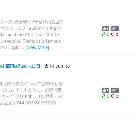
ンパス 総合研究7号館1F講義室3
するツールS-TaLiRoで有名な方
1
1
s on June 21st from 13:00--
0
0
University. Georgios is famous
poral logic
…
[View More]
 2018) 福岡8月26～27日
14 Jun '18
る標記研究集会についてお知らせ致
ージにありますように、投稿は英
1
1
日 となっております。ぜひ発表・参
0
0
岡744 092-802-3806