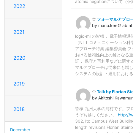
atomic negationについて（
2022
フォーマルアプロ
by mano.ken＠lab.ntt
2021
logic-ml の皆様， 電子
（NTT コミュニケーション科
アプローチ特集 編集委員会 
おける信頼性向上の鍵となる重
2020
証， 保守と再利用などに関す
マルアプローチは従来にも増し
システムの設計・運用における
2019
Talk by Florian St
by Akitoshi Kawamur
皆様 九州大学の河村です。フ
2018
うぞお越しください。
http://
302, Ito Campus West Bu
length revisions Florian Stei
December