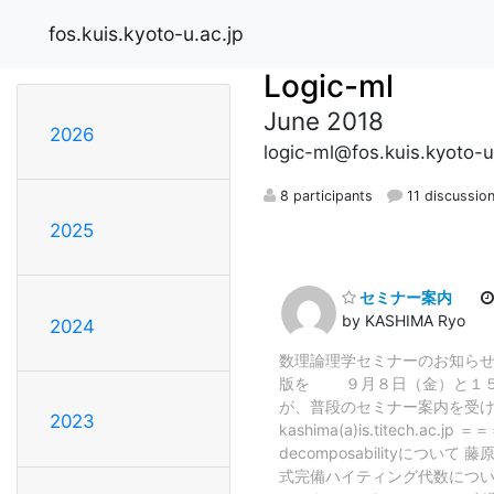
fos.kuis.kyoto-u.ac.jp
Logic-ml
June 2018
2026
logic-ml@fos.kuis.kyoto-u
8 participants
11 discussio
2025
セミナー案内
by KASHIMA Ryo
2024
数理論理学セミナーのお知らせ 
版を ９月８日（金）と１５
が、普段のセミナー案内を受け取
2023
kashima(a)is.tite
decomposabilityについて 藤
式完備ハイティング代数について 松